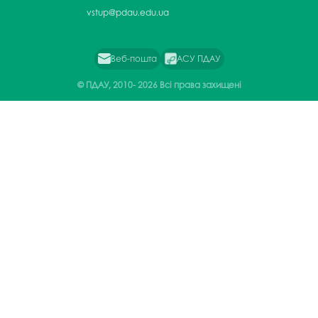
vstup@pdau.edu.ua
Веб-пошта
АСУ ПДАУ
© ПДАУ, 2010-
2026 Всі права захищені