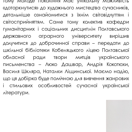
тому молоде покоління має унікальну можливість
«доторкнутися» до художнього мистецтва сучасників,
детальніше ознайомитися з їхнім світовідчуттям і
світосприйняттям. Саме тому колектив кафедри
гуманітарних і соціальних дисциплін Полтавського
державного аграрного університету вирішив
долучитися до доброчинної справи – передати до
шкільної бібліотеки Кобеляцького ліцею Полтавської
обласної ради твори митців українського
письменства – Люко Дашвар, Андрія Кокотюхи,
Василя Шкляра, Наталки Ліщинської. Маємо надію,
що ця добірка буде помічною для вивчення жанрових
і стильових особливостей сучасної української
літератури.