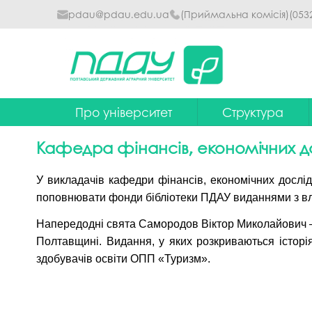
pdau@pdau.edu.ua
(Приймальна комісія)
(053
Про університет
Структура
Ректор
Наглядова рада
Кафедра фінансів, економічних до
Почесні професори
Ректорат
У викладачів кафедри фінансів, економічних дослі
Досягнення
Вчена рада уніве
поповнювати фонди бібліотеки ПДАУ виданнями з вл
Сталий розвиток
Факультети та інст
Напередодні свята Самородов Віктор Миколайович – 
Полтавщині. Видання, у яких розкриваються історі
Політики університету
Кафедри
здобувачів освіти ОПП «Туризм».
Історія
Коледжі
Гімн ПДАУ
Бібліотека