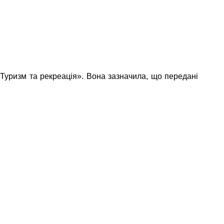
госпдоговірних робіт (послуг)
Туризм та рекреація». Вона зазначила, що передані