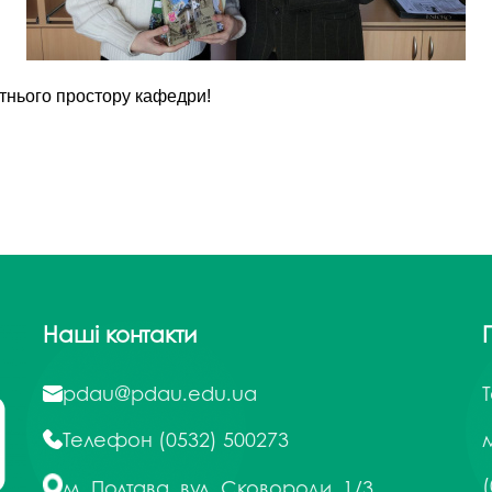
ітнього простору кафедри!
Наші контакти
pdau@pdau.edu.ua
Телефон
(0532) 500273
м
(
м. Полтава, вул. Сковороди, 1/3