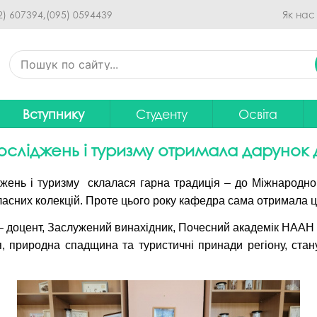
Перейти до основного
2) 607394,
(095) 0594439
Як нас
вмісту
Вступнику
Студенту
Освіта
Приймальна комісія
Дистанційне навчання
Освітні програ
В
сліджень і туризму отримала дарунок 
Про спеціальності
Розклад занять
Вибір навчальн
джень і туризму склалася гарна традиція – до Міжнародног
рситету
Фінансова підтримка на
Рейтинг успішності студентів
Проєкти ОП дл
Ц
асних колекцій. Проте цього року кафедра сама отримала ц
навчання
итути
Оплата за навчання
Графік освітнь
доцент, Заслужений винахідник, Почесний академік НААН У
Підготовчі курси
С
я, природна спадщина та туристичні принади регіону, ст
Практика
Положення про о
Зимовий вступ
Студентський Сенат
Громадське об
Європейська освіта без ЗНО
університету
нормативних до
Інформація для вступників
Студентська рада
Ліцензовані обс