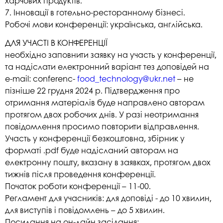
харчових продуктів.
7. Інновації в готельно-ресторанному бізнесі.
Робочі мови конференції: українська, англійська.
ДЛЯ УЧАСТІ В КОНФЕРЕНЦІЇ
необхідно заповнити заявку на участь у конференції,
та надіслати електронний варіант тез доповідей на
e-mail: conferenc-
food_technology@ukr.net
– не
пізніше 22 грудня 2024 р. Підтвердження про
отримання матеріалів буде направлено авторам
протягом двох робочих днів. У разі неотримання
повідомлення просимо повторити відправлення.
Участь у конференції безкоштовна, збірник у
форматі .pdf буде надісланий авторам на
електронну пошту, вказану в заявках, протягом двох
тижнів після проведення конференції.
Початок роботи конференції – 11-00.
Регламент для учасників: для доповіді - до 10 хвилин,
для виступів і повідомлень – до 5 хвилин.
Посилання на он-лайн засідання: