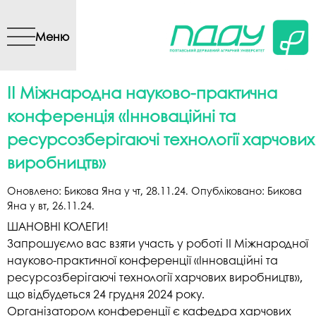
Перейти до основного
вмісту
Меню
ІІ Міжнародна науково-практична
конференція «Інноваційні та
ресурсозберігаючі технології харчових
виробництв»
Оновлено:
Бикова Яна
у
чт, 28.11.24
. Опубліковано:
Бикова
Яна
у
вт, 26.11.24
.
ШАНОВНІ КОЛЕГИ!
Запрошуємо вас взяти участь у роботі ІІ Міжнародної
науково-практичної конференції «Інноваційні та
ресурсозберігаючі технології харчових виробництв»,
що відбудеться 24 грудня 2024 року.
Організатором конференції є кафедра харчових