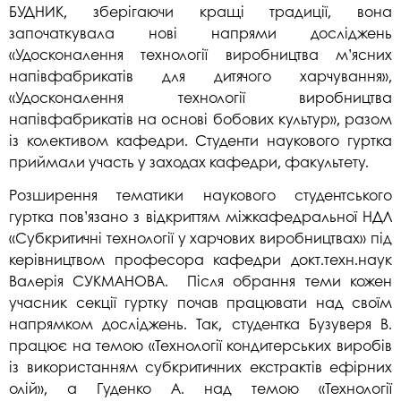
БУДНИК, зберігаючи кращі традиції, вона
започаткувала нові напрями досліджень
«Удосконалення технології виробництва м’ясних
напівфабрикатів для дитячого харчування»,
«Удосконалення технології виробництва
напівфабрикатів на основі бобових культур», разом
із колективом кафедри. Студенти наукового
гуртка
приймали участь у заходах кафедри, факультету.
Розширення тематики наукового студентського
гуртка пов’язано з відкриттям міжкафедральної НДЛ
«Субкритичні технології у харчових виробництвах» під
керівництвом професора кафедри докт.техн.наук
Валерія СУКМАНОВА. Після обрання теми кожен
учасник секції гуртку почав працювати над своїм
напрямком досліджень. Так, студентка Бузуверя В.
працює на темою «Технології кондитерських виробів
із використанням субкритичних екстрактів ефірних
олій», а Гуденко А. над темою «Технології