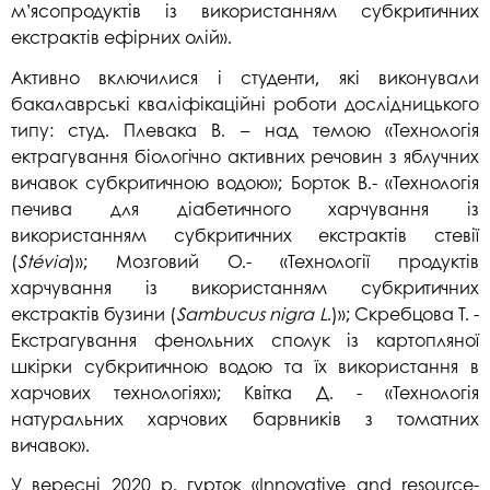
м’ясопродуктів із використанням субкритичних
екстрактів ефірних олій».
Активно включилися і студенти, які виконували
бакалаврські кваліфікаційні роботи дослідницького
типу: студ. Плевака В. – над темою «Технологія
ектрагування біологічно активних речовин з яблучних
вичавок субкритичною водою»; Борток В.- «Технологія
печива для діабетичного харчування із
використанням субкритичних екстрактів стевії
(
St
é
via
)»; Мозговий О.- «Технології продуктів
харчування із використанням субкритичних
екстрактів бузини (
Sambucus
nigra
L
.)»; Скребцова Т. -
Екстрагування фенольних сполук із картопляної
шкірки субкритичною водою та їх використання в
харчових технологіях»; Квітка Д. - «Технологія
натуральних харчових барвників з томатних
вичавок».
У вересні 2020 р. гурток «Innovative and resource-