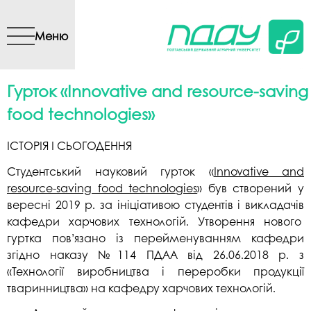
Перейти до основного
вмісту
Меню
Гурток «Innovative and resource-saving
food technologies»
ІСТОРІЯ І СЬОГОДЕННЯ
Студентський науковий гурток «
Innovative and
resource-saving food technologies
» був створений у
вересні 2019 р. за ініціативою студентів і викладачів
кафедри харчових технологій. Утворення нового
гуртка пов’язано із перейменуванням кафедри
згідно наказу №114 ПДАА від 26.06.2018 р. з
«Технології виробництва і переробки продукції
тваринництва» на кафедру харчових технологій.