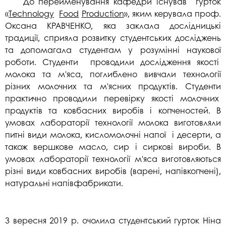
До перейменування кафедри існував гурток
«
Т
echnology
Food
Production
», яким керувала проф.
Оксана КРАВЧЕНКО, яка заклала дослідницькі
традиції, сприяла розвитку студентських досліджень
та допомагала студентам у розумінні наукової
роботи. Студенти проводили дослідження якості
молока та м'яса, поглиблено вивчали технології
різних молочних та м'ясних продуктів. Студенти
практично проводили перевірку якості молочних
продуктів та ковбасних виробів і копченостей. В
умовах лабораторії технології молока виготовляли
питні види молока, кисломолочні напої і десерти, а
також вершкове масло, сир і сиркові вироби. В
умовах лабораторії технології м'яса виготовляються
різні види ковбасних виробів (варені, напівкопчені),
натуральні напівфабрикати.
З вересня 2019 р. очолила студентський гурток Ніна