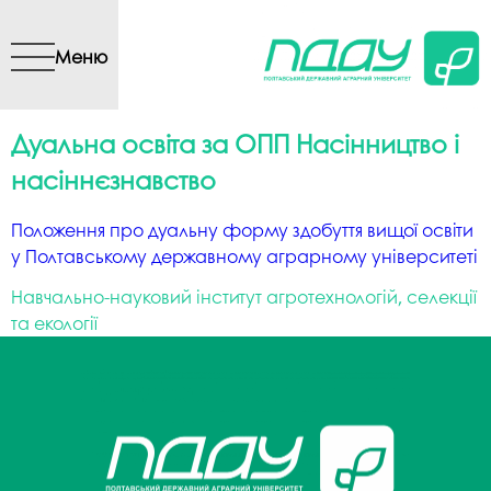
Перейти до основного
вмісту
Меню
Дуальна освіта за ОПП Насінництво і
насіннєзнавство
Положення про дуальну форму здобуття вищої освіти
у Полтавському державному аграрному університеті
Навчально-науковий інститут агротехнологій, селекції
та екології