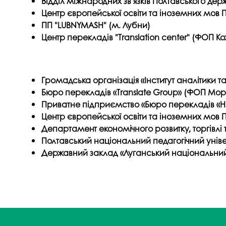
Відділ міжнародних зв’язків Полтавського де
Центр європейської освіти та іноземних мов 
ПП "LUBNYMASH" (м. Лубни)
Центр перекладів "Translation center" (ФОП К
Громадська організація «Інститут аналітики та
Бюро перекладів «Translate Group» (ФОП Мор
Приватне підприємство «Бюро перекладів «Н
Центр європейської освіти та іноземних мов 
Департамент економічного розвитку, торгівлі т
Полтавський національний педагогічний універ
Державний заклад «Луганський національний