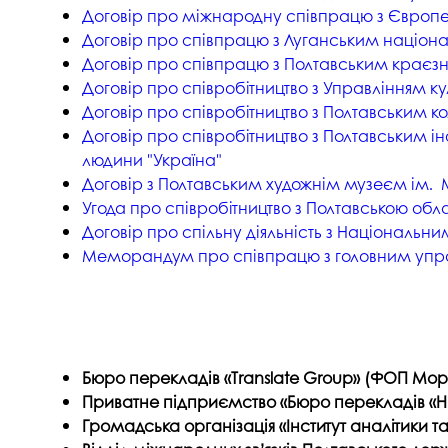
Договір про міжнародну співпрацю з Європе
Музеї ПДАУ
Відділ маркетинг
Договір про співпрацю з Луганським націонал
Профспілка
Центр впроваджен
Договір про співпрацю з Полтавським краєз
4.0
Договір про співробітництво з Управлінням к
Асоціація випускників
Психологічна слу
Договір про співробітництво з Полтавським 
3D тур по університету
Договір про співробітництво з Полтавським і
Омбудсмен учасн
людини "Україна"
освітнього проце
Наші контакти
Договір з Полтавським художнім музеєм ім.
Студентське міст
Публічна інформація
Угода про співробітництво з Полтавською обл
Договір про спільну діяльність з Національн
Навчально-науков
Антикорупційна діяльність
Меморандум про співпрацю з головним управл
Дорадча служба
Меморіал пам'яті
Бюро перекладів «Translate Group» (ФОП Мор
Приватне підприємство «Бюро перекладів «Н
Громадська організація «Інститут аналітики та