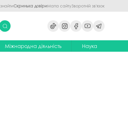
 знайти
Скринька довіри
Мапа сайту
Зворотній зв'язок
Міжнародна діяльність
Наука
ми
ідділ міжнародних зв'язків
Наукова діяльність ПДАУ
их дисциплін
Центр міжнародної освіти
Напрями наукової діяльності -
наукові школи
я обговорення
ентр європейської освіти та
іноземних мов
ЦККНО
ого процесу
тратегія інтернаціоналізації
Стартап-школа «ПроБізнес»
ПДАУ до 2030 року
світню діяльність
Інформаційно-
Паралельний європейський
консультаційний центр
говорення
диплом. Навчання в Польші
міжнародного методичного
кументів
забезпечення
Проєкт програми Еразмус+,
яги