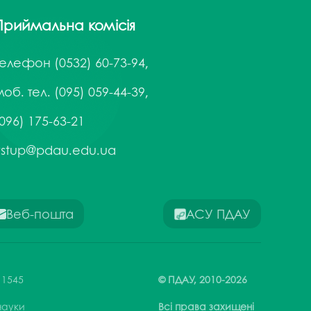
Приймальна комісія
Телефон
(0532) 60-73-94,
об. тел. (095) 059-44-39,
096) 175-63-21
vstup@pdau.edu.ua
Веб-пошта
АСУ ПДАУ
 1545
© ПДАУ,
2010-
2026
 науки
Всі права захищені