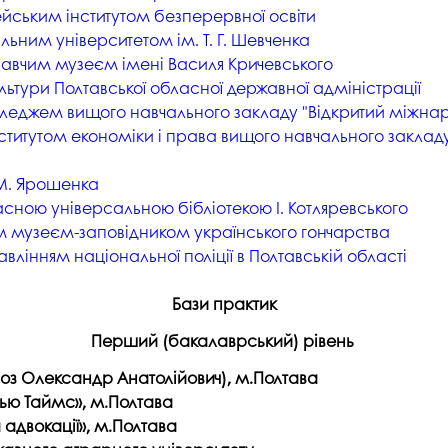
студентського містечка
йським інститутом безперервної освіти
у
Вступні випробування 2026
Академічна доб
ьним університетом ім. Т. Г. Шевченка
Волонтерський центр "ПУЛЬС"
ня індустрії
E
навчим музеєм імені Василя Кричевського
Неформальна 
ультури Полтавської обласної державної адміністрації
Студентське життя
освіта
жба
коледжем вищого навчального закладу "Відкритий міжнар
Підрозділ з організації виховної
Опитування
нститутом економіки і права
вищого навчального закладу
та іміджевої діяльності
иків
су
Академічна моб
Спорт
 М. Ярошенка
ечко ПДАУ
Акредитація
асною універсальною бібліотекою І. Котляревського
Працевлаштування
им музеєм-заповідником українського гончарства
і центри
Якість освіти, р
інням національної поліції в Полтавській області
Відділ практики і сприяння
освіти
працевлаштуванню
Відділ монітори
Бази практик
Скринька довіри
якості освіти
Перший (бакалаврський) рівень
Острівець Прог
оз Олександр Анатолійович), м.Полтава
ью Таймс», м.Полтава
 адвокації», м.Полтава