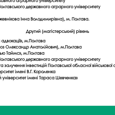
ржавного аграрного університету
Полтавського державного аграрного університету
ожевнікова Інна Володимирівна), м. Полтава.
Другий (магістерський) рівень
 адвокації», м.Полтава
оз Олександр Анатолійович), м.Полтава
ью Таймс», м.Полтава
Полтавського державного аграрного університету
а залучення інвестицій Полтавської обласної військової 
ситет імені В.Г. Короленка
 університет імені Тараса Шевченка»