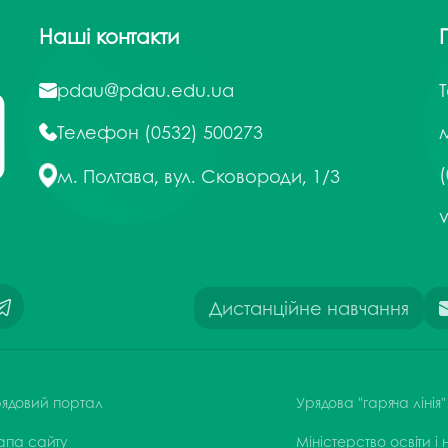
Наші контакти
pdau@pdau.edu.ua
Телефон
(0532) 500273
м
(
м. Полтава, вул. Сковороди, 1/3
Дистанційне навчання
ядовий портал
Урядова "гаряча лінія"
апа сайту
Міністерство освіти і