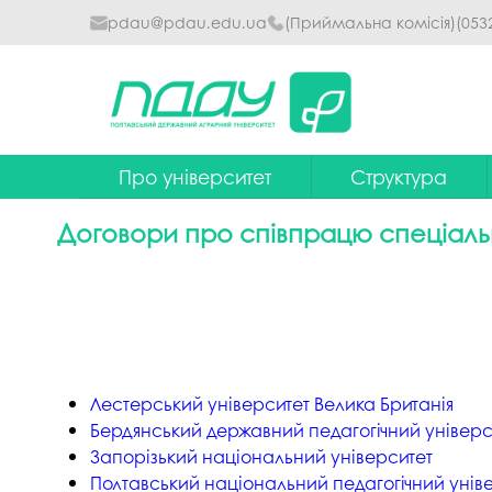
pdau@pdau.edu.ua
(Приймальна комісія)
(053
Про університет
Структура
Ректор
Наглядова рада
Договори про співпрацю спеціально
Почесні професори
Ректорат
Досягнення
Вчена рада уніве
Сталий розвиток
Факультети та інст
Політики університету
Кафедри
Лестерський університет Велика Британія
Історія
Коледжі
Бердянський державний педагогічний універс
Запорізький національний університет
Гімн ПДАУ
Бібліотека
Полтавський національний педагогічний універ