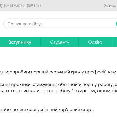
Перейти до основного
2) 607394,
(095) 0594439
Як нас
вмісту
Вступнику
Студенту
Освіта
Приймальна комісія
Дистанційне навчання
Освітні програ
В
Про спеціальності
Розклад занять
Вибір навчальн
рситету
Фінансова підтримка на
Рейтинг успішності студентів
Проєкти ОП дл
Ц
а для вас зробити перший реальний крок у професійне м
навчання
итути
Оплата за навчання
Графік освітнь
ження практики, стажування або знайти першу роботу, а
Підготовчі курси
С
хто готовий взяти вас на роботу без досвіду, отримайте 
Практика
Положення про о
Зимовий вступ
Студентський Сенат
Громадське об
Європейська освіта без ЗНО
університету
нормативних до
забезпечити собі успішний кар'єрний старт.
Інформація для вступників
Студентська рада
Ліцензовані обс