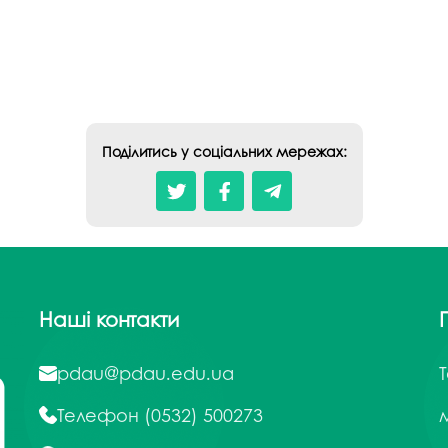
студентського містечка
у
Вступні випробування 2026
Академічна доб
Волонтерський центр "ПУЛЬС"
ня індустрії
E
Неформальна 
Студентське життя
освіта
жба
Підрозділ з організації виховної
Опитування
та іміджевої діяльності
иків
Поділитись у соціальних мережах:
су
Академічна моб
Спорт
ечко ПДАУ
Акредитація
Працевлаштування
і центри
Якість освіти, р
Відділ практики і сприяння
освіти
працевлаштуванню
Відділ монітори
Скринька довіри
якості освіти
Наші контакти
Острівець Прог
pdau@pdau.edu.ua
Телефон
(0532) 500273
м