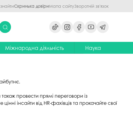
 знайти
Скринька довіри
Мапа сайту
Зворотній зв'язок
Міжнародна діяльність
Наука
ми
ідділ міжнародних зв'язків
Наукова діяльність ПДАУ
их дисциплін
Центр міжнародної освіти
Напрями наукової діяльності -
наукові школи
я обговорення
ентр європейської освіти та
айбутнє.
іноземних мов
ЦККНО
ого процесу
 також провести прямі переговори із
тратегія інтернаціоналізації
Стартап-школа «ПроБізнес»
ПДАУ до 2030 року
цінні інсайти від HR-фахівців та прокачайте свої
світню діяльність
Інформаційно-
Паралельний європейський
консультаційний центр
говорення
диплом. Навчання в Польші
міжнародного методичного
кументів
забезпечення
Проєкт програми Еразмус+,
яги