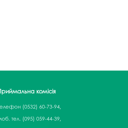
напряму Жан Моне: SuTCom
Аспірантура і докторантура
рочесність
UniClaD: Erasmus+KA2 /
Наукові підрозділи
xpertise Center «MILK LOCAL
(лабораторії, центри)
/ Інформальна
PRODUCT»
Офіс міжнародного
наукового амбасадора
Добровільні громадські
ільність
об’єднання з питань науки
Спеціалізована вчена рада
ада з якості вищої
Наукові праці
Наукометричні бази
нгу та забезпечення
Приймальна комісія
Фахові журнали
ресильності ПДАУ
Міжнародні проєкти
Телефон
(0532) 60-73-94,
Науково-технічні заходи
об. тел. (095) 059-44-39,
Інформація щодо виконання