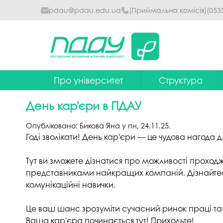
pdau@pdau.edu.ua
(Приймальна комісія)
(053
Про університет
Структура
Ректор
Наглядова рада
День кар'єри в ПДАУ
Почесні професори
Ректорат
Опубліковано:
Бикова Яна
у
пн, 24.11.25
.
Досягнення
Вчена рада уніве
Годі зволікати! День кар'єри — це чудова нагод
Сталий розвиток
Факультети та інст
Тут ви зможете дізнатися про можливості проход
представниками найкращих компаній. Дізнайтеся, 
Політики університету
Кафедри
комунікаційні навички.
Історія
Коледжі
Це ваш шанс зрозуміти сучасний ринок праці та 
Гімн ПДАУ
Бібліотека
Ваша кар'єра починається тут! Приходьте!