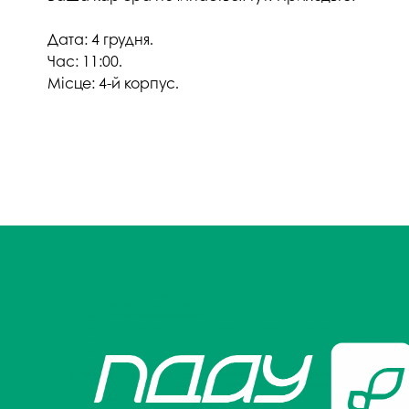
Музеї ПДАУ
Відділ маркетинг
Дата: 4 грудня.
Профспілка
Центр впроваджен
Час: 11:00.
4.0
Місце: 4-й корпус.
Асоціація випускників
Психологічна слу
3D тур по університету
Омбудсмен учасн
освітнього проце
Наші контакти
Студентське міст
Публічна інформація
Навчально-науков
Антикорупційна діяльність
Дорадча служба
Меморіал пам'яті