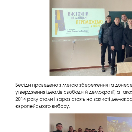
Музеї ПДАУ
Відділ маркетинг
Профспілка
Центр впроваджен
4.0
Асоціація випускників
Психологічна слу
3D тур по університету
Омбудсмен учасн
освітнього проце
Наші контакти
Студентське міст
Публічна інформація
Навчально-науков
Антикорупційна діяльність
Дорадча служба
Меморіал пам'яті
Бесіди проведено з метою збереження та донесенн
утвердження ідеалів свободи й демократії, а тако
2014 року стали і зараз стоять на захисті демокр
європейського вибору.