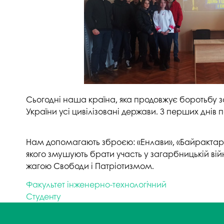
Сьогодні наша країна, яка продовжує боротьбу за
України усі цивілізовані держави. З перших днів 
Нам допомагають зброєю: «Енлави», «Байрактари»,
якого змушують брати участь у загарбницькій вій
жагою Свободи і Патріотизмом.
Факультет інженерно-технологічний
Студенту