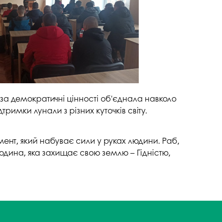
госпдоговірних робіт (послуг)
 за демократичні цінності об'єднала навколо
римки лунали з різних куточків світу.
мент, який набуває сили у руках людини. Раб,
юдина, яка захищає свою землю – Гідністю,