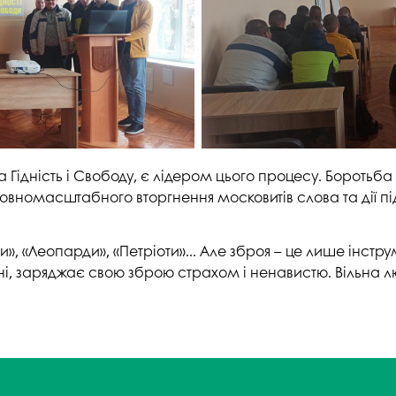
 Гідність і Свободу, є лідером цього процесу. Боротьба
повномасштабного вторгнення московитів слова та дії підт
 «Леопарди», «Петріоти»... Але зброя – це лише інстру
ні, заряджає свою зброю страхом і ненавистю. Вільна л