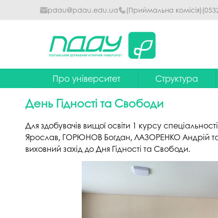
pdau@pdau.edu.ua
(Приймальна комісія)
(053
Про університет
Структура
Ректор
Наглядова рада
День Гідності та Свободи
Почесні професори
Ректорат
Для здобувачів вищої освіти 1 курсу спеціально
Досягнення
Вчена рада уніве
Ярослав, ГОРЮНОВ Богдан, ЛАЗОРЕНКО Андрій та
виховний захід до Дня Гідності та Свободи.
Сталий розвиток
Факультети та інст
Політики університету
Кафедри
Історія
Коледжі
Гімн ПДАУ
Бібліотека