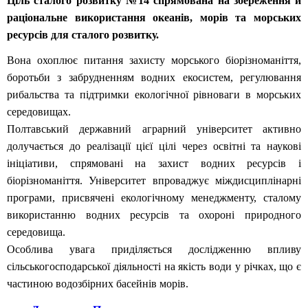
Ціль сталого розвитку №14 спрямована на збереження й
раціональне використання океанів, морів та морських
ресурсів для сталого розвитку.
Вона охоплює питання захисту морського біорізноманіття,
боротьби з забрудненням водних екосистем, регулювання
рибальства та підтримки екологічної рівноваги в морських
середовищах.
Полтавський державний аграрний університет активно
долучається до реалізації цієї цілі через освітні та наукові
ініціативи, спрямовані на захист водних ресурсів і
біорізноманіття. Університет впроваджує міждисциплінарні
програми, присвячені екологічному менеджменту, сталому
використанню водних ресурсів та охороні природного
середовища.
Особлива увага приділяється дослідженню впливу
сільськогосподарської діяльності на якість води у річках, що є
частиною водозбірних басейнів морів.