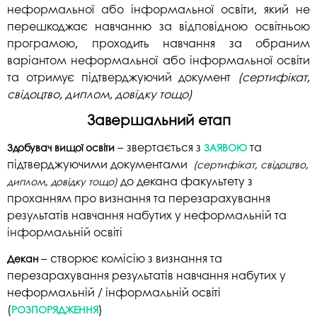
неформальної або інформальної освіти, який не
перешкоджає навчанню за відповідною освітньою
програмою, проходить навчання за обраним
варіантом неформальної або інформальної освіти
та отримує підтверджуючий документ
(сертифікат,
свідоцтво, диплом, довідку тощо)
Завершальний етап
– звертається з
та
Здобувач вищої освіти
ЗАЯВОЮ
під
т
верджуючими документами
(сертифікат, свідоцтво,
до декана факультету з
диплом, довідку тощо)
проханням про визнання та перезарахування
результатів навчання набутих у неформальній та
інформальній освіті
– створює комісію з визнання та
Декан
перезарахуванн
я результатів навчання набутих у
неформальній / інформальній освіті
(
)
РОЗПОРЯДЖЕННЯ