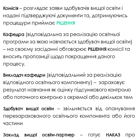
– розглядає заяви здобувачів вищої освіти і
Комісія
н
адані підтверджуючі документи та, дотримуючись
процедури приймає
РІШЕННЯ
(відповідальна за реалізацію освітньої
Кафедра
програм
и за якою навчається здобувач вищої освіти)
– на своєму засіданні обговорює
комісії та
РІШЕННЯ
вносить пропозиції щодо покращення даного
процесу.
(відповідальний за ре
алізацію
Викладач кафедри
в
ідповідного освітнього компоненту) – зараховує
результат навчання як оцінку підсумкового контролю
або поточного контролю з окремої або декількох тем
– звільняється від опанування
Здобувач вищої освіти
перезарахованого освітнього компонента або його
частини
– готує
про
Заклад вищої освіти-партнер
НАКАЗ