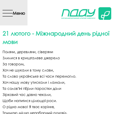
Перейти до основного
вмісту
Меню
21 лютого - Міжнародний день рідної
мови
Поляни, деревляни, сіверяни
Злилися в кришталеве джерело
За говором,
Хоч не шукали в тому слави,
Та слово українське всі часи перемогло.
Хоч нашу мову утискали і ламали,
Та соловʼїні пЕрли паростки дали
Зірковий час давно чекали,
Щоби напитися цілющої роси.
О рідна мово! Я твоє коріння,
Тримаю міцно непоборний родовід,