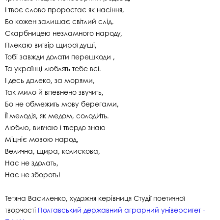
І твоє слово проростає як насіння,
Бо кожен залишає світлий слід.
Скарбницею незламного народу,
Плекаю витвір щирої душі,
Тобі завжди долати перешкоди ,
Та українці люблять тебе всі.
І десь далеко, за морями,
Так мило й впевнено звучить,
Бо не обмежить мову берегами,
Її мелодія, як медом, солодИть.
Люблю, вивчаю і твердо знаю
Міцніє мовою народ,
Велична, щира, колискова,
Нас не здолать,
Нас не збороть!
Тетяна Василенко, художня керівниця Студії поетичної
творчості
Полтавський державний аграрний університет -