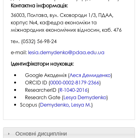
Контактна інформація:
36003, Полтава, вул. Сковороди 1/3, ПДАА,
корпус №4, кафедра економіки та
міжнародних економічних відносин, каб. 476
тел. (0532) 56-98-24
e-mail:
lesia.demydenko@pdaa.edu.ua
Ідентифікатори науковця:
Google Академія (
Леся Демиденко
)
ORCID ID (
0000-0002-8179-2366
)
ResearcherID (
R-1040-2016
)
Research Gate (
Lesya Demydenko
)
Scopus (
Demydenko, Lesya M.
)
Основні дисципліни