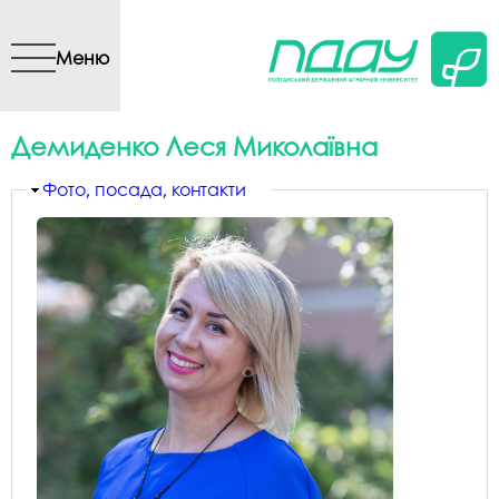
Перейти до основного
вмісту
Меню
Демиденко Леся Миколаївна
Приховати
Фото, посада, контакти