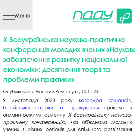
Перейти до основного
вмісту
Меню
X Всеукраїнська науково-практична
конференція молодих вчених «Науков
забезпечення розвитку національної
економіки: досягнення теорії та
проблеми практики»
Опубліковано:
Ліпський Роман
у
пт, 10.11.23
.
9 листопада 2023 року
кафедра фінансів,
банківської справи та страхування
провела в
онлайн-режимі ювілейну
X Всеукраїнську науково-
практичну конференцію
, яка об’єднала молодих
учених з різних регіонів для спільного розв’язання