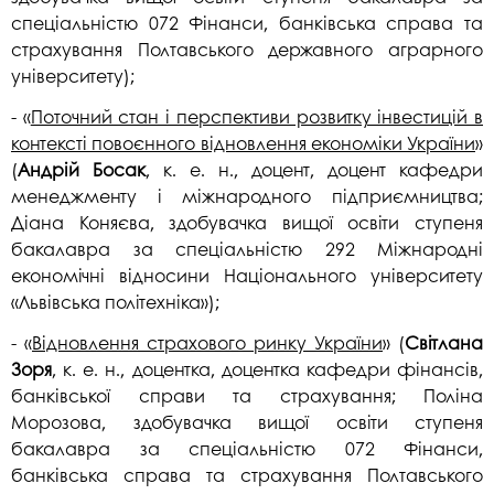
спеціальністю 072 Фінанси, банківська справа та
страхування Полтавського державного аграрного
університету);
- «
Поточний стан і перспективи розвитку інвестицій в
контексті повоєнного відновлення економіки України
»
(
Андрій Босак
, к. е. н., доцент, доцент кафедри
менеджменту і міжнародного підприємництва;
Діана Коняєва, здобувачка вищої освіти ступеня
бакалавра за спеціальністю 292 Міжнародні
економічні відносини Національного університету
«Львівська політехніка»);
- «
Відновлення страхового ринку України
» (
Світлана
Зоря
, к. е. н., доцентка, доцентка кафедри фінансів,
банківської справи та страхування; Поліна
Морозова, здобувачка вищої освіти ступеня
бакалавра за спеціальністю 072 Фінанси,
банківська справа та страхування Полтавського