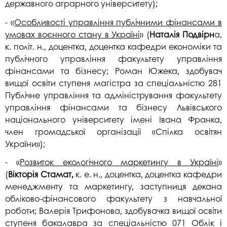
державного аграрного університету);
- «
Особливості управління публічними фінансами в
умовах воєнного стану в Україні
» (
Наталія Подвірн
а,
к. політ. н., доцентка, доцентка кафедри економіки та
публічного управління факультету управління
фінансами та бізнесу; Роман Южека, здобувач
вищої освіти ступеня магістра за спеціальністю 281
Публічне управління та адміністрування факультету
управління фінансами та бізнесу Львівського
національного університету імені Івана Франка,
член громадської організації «Спілка освітян
України»);
- «
Розвиток екологічного маркетингу в Україні
»
(
Вікторія Стамат,
к. е. н., доцентка, доцентка кафедри
менеджменту та маркетингу, заступниця декана
обліково-фінансового факультету з навчальної
роботи; Валерія Трифонова, здобувачка вищої освіти
ступеня бакалавра за спеціальністю 071 Облік і