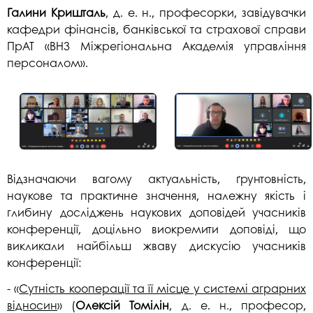
Галини Кришталь
, д. е. н., професорки, завідувачки
кафедри фінансів, банківської та страхової справи
ПрАТ «ВНЗ Міжрегіональна Академія управління
персоналом».
Відзначаючи вагому актуальність, ґрунтовність,
наукове та практичне значення, належну якість і
глибину досліджень наукових доповідей учасників
конференції, доцільно виокремити доповіді, що
викликали найбільш жваву дискусію учасників
конференції:
- «
Сутність кооперації та її місце у системі аграрних
відносин
» (
Олексій Томілін
, д. е. н., професор,