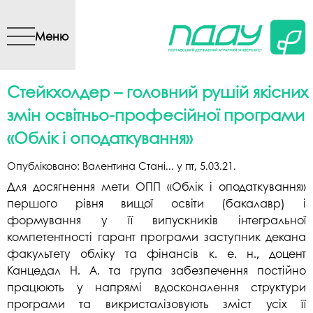
Перейти до основного
вмісту
Меню
Стейкхолдер – головний рушій якісних
змін освітньо-професійної програми
«Облік і оподаткування»
Опубліковано:
Валентина Стані...
у
пт, 5.03.21
.
Для досягнення мети ОПП «Облік і оподаткування»
першого рівня вищої освіти (бакалавр) і
формування у її випускників інтегральної
компетентності гарант програми заступник декана
факультету обліку та фінансів к. е. н., доцент
Канцедал Н. А. та група забезпечення постійно
працюють у напрямі вдосконалення структури
програми та викристалізовують зміст усіх її