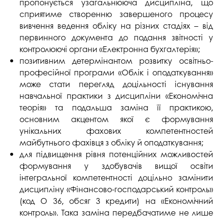
пропонується узагальнююча дисципліна, що
сприятиме створенню завершеного процесу
вивчення ведення обліку на різних стадіях – від
первинного документа до подання звітності у
контролюючі органи «Електронна бухгалтерія»;
позитивним детермінантом розвитку освітньо-
професійної програми «Облік і оподаткування»
може стати перегляд доцільності існування
навчальної практики з дисципліни «Економічна
теорія» та подальша заміна її практикою,
основним акцентом якої є формування
унікальних фахових компетентностей
майбутнього фахівця з обліку й оподаткування;
для підвищення рівня потенційних можливостей
формування у здобувачів вищої освіти
інтегральної компетентності доцільно замінити
дисципліну «Фінансово-господарський контроль»
(код О 36, обсяг 3 кредити) на «Економічний
контроль». Така заміна передбачатиме не лише