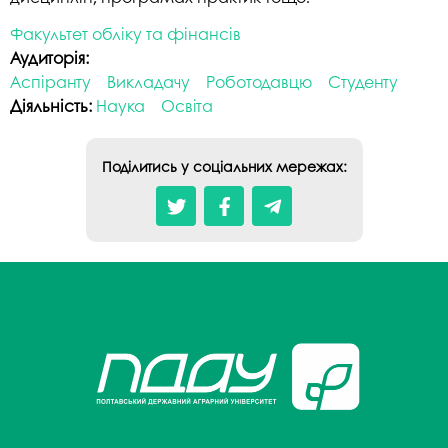
Факультет обліку та фінансів
Аудиторія:
Аспіранту
Викладачу
Роботодавцю
Студенту
Діяльність:
Наука
Освіта
Поділитись у соціальних мережах: