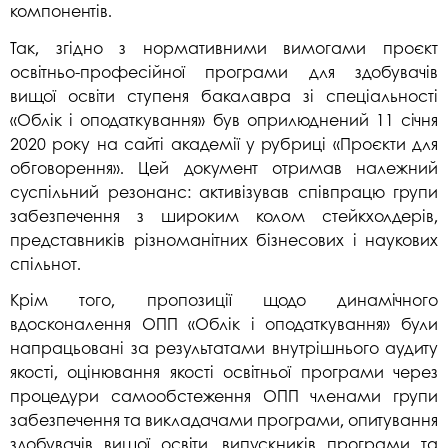
компонентів.
Так, згідно з нормативними вимогами проєкт
освітньо-професійної програми для здобувачів
вищої освіти ступеня бакалавра зі спеціальності
«Облік і оподаткування» був оприлюднений 11 січня
2020 року на сайті академії у рубриці «Проєкти для
обговорення». Цей документ отримав належний
суспільний резонанс: активізував співпрацю групи
забезпечення з широким колом стейкхолдерів,
представників різноманітних бізнесових і наукових
спільнот.
Крім того, пропозиції щодо динамічного
вдосконалення ОПП «Облік і оподаткування» були
напрацьовані за результатами внутрішнього аудиту
якості, оцінювання якості освітньої програми через
процедури самообстеження ОПП членами групи
забезпечення та викладачами програми, опитування
здобувачів вищої освіти, випускників програми та