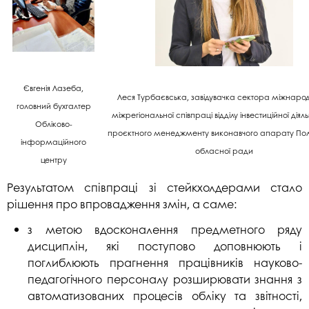
Євгенія Лазеба,
Леся Турбаєвська, завідувачка сектора міжнарод
головний бухгалтер
міжрегіональної співпраці відділу інвестиційної діяль
Обліково-
проєктного менеджменту виконавчого апарату Пол
інформаційного
обласної ради
центру
Результатом співпраці зі стейкхолдерами стало
рішення про впровадження змін, а саме:
з метою вдосконалення предметного ряду
дисциплін, які поступово доповнюють і
поглиблюють прагнення працівників науково-
педагогічного персоналу розширювати знання з
автоматизованих процесів обліку та звітності,