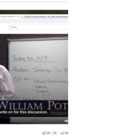
госпдоговірних робіт (послуг)