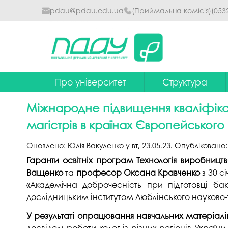
pdau@pdau.edu.ua
(Приймальна комісія)
(053
Про університет
Структура
Ректор
Наглядова рада
Міжнародне підвищення кваліфікаці
Почесні професори
Ректорат
магістрів в країнах Європейського 
Досягнення
Вчена рада уніве
Оновлено:
Юлія Вакуленко
у
вт, 23.05.23
. Опубліковано
Сталий розвиток
Факультети та інст
Гаранти освітніх програм Технологія виробництва
Ващенко
та
професор Оксана Кравченко
з 30 с
Політики університету
Кафедри
«Академічна доброчесність при підготовці бак
дослідницьким інститутом Люблінського науково-
Історія
Коледжі
У результаті опрацювання навчальних матеріалі
Гімн ПДАУ
Бібліотека
досвідом роботи колег із різних регіонів Укра