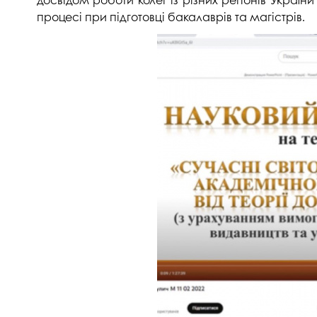
Музеї ПДАУ
Відділ маркетинг
процесі при підготовці бакалаврів та магістрів.
Профспілка
Центр впроваджен
4.0
Асоціація випускників
Психологічна слу
3D тур по університету
Омбудсмен учасн
освітнього проце
Наші контакти
Студентське міст
Публічна інформація
Навчально-науков
Антикорупційна діяльність
Дорадча служба
Меморіал пам'яті