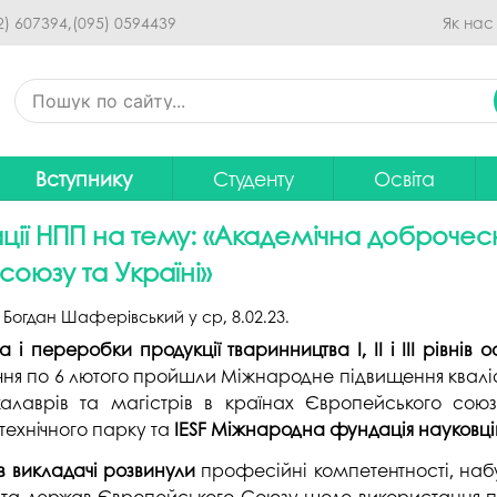
Перейти до основного
2) 607394,
(095) 0594439
Як нас
вмісту
Вступнику
Студенту
Освіта
Приймальна комісія
Дистанційне навчання
Освітні програ
В
ї НПП на тему: «Академічна доброчесні
Про спеціальності
Розклад занять
Вибір навчальн
союзу та Україні»
рситету
Фінансова підтримка на
Рейтинг успішності студентів
Проєкти ОП дл
Ц
:
Богдан Шаферівський
у
ср, 8.02.23
.
навчання
итути
Оплата за навчання
Графік освітнь
 і переробки продукції тваринництва І, ІІ і ІІІ рівнів
Підготовчі курси
С
ічня по 6 лютого пройшли Міжнародне підвищення кваліф
Практика
Положення про о
алаврів та магістрів в країнах Європейського союз
Зимовий вступ
технічного парку та
IESF Міжнародна фундація науковців 
Студентський Сенат
Громадське об
Європейська освіта без ЗНО
університету
нормативних до
в викладачі розвинули
професійні компетентності, набу
Інформація для вступників
Студентська рада
Ліцензовані обс
їни та держав Європейського Союзу щодо використання п