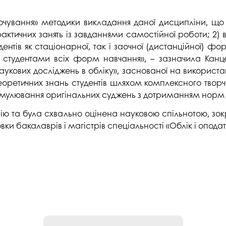
очування» методики викладання даної дисципліни, що 
практичних занять із завданнями самостійної роботи; 2
дентів як стаціонарної, так і заочної (дистанційної) ф
 студентами всіх форм навчання», – зазначила Канц
укових досліджень в обліку», заснованої на використа
ретичних знань студентів шляхом комплексного творч
ормулювання оригінальних суджень з дотриманням норм 
сію та була схвально оцінена науковою спільнотою, зо
ки бакалаврів і магістрів спеціальності «Облік і оподат