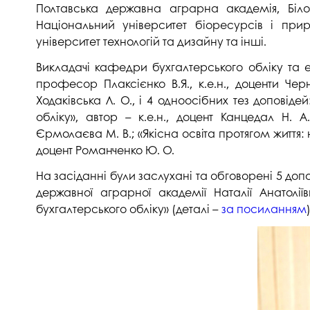
Полтавська державна аграрна академія, Біло
Музеї ПДАУ
Відділ маркетинг
Національний університет біоресурсів і при
Профспілка
Центр впроваджен
університет технологій та дизайну та інші.
4.0
Асоціація випускників
Викладачі кафедри бухгалтерського обліку та ек
Психологічна слу
професор Плаксієнко В.Я., к.е.н., доценти Черне
3D тур по університету
Ходаківська Л. О., і 4 одноосібних тез доповід
Омбудсмен учасн
освітнього проце
Наші контакти
обліку», автор – к.е.н., доцент Канцедал Н. А
Єрмолаєва М. В.; «Якісна освіта протягом життя: не
Студентське міст
Публічна інформація
доцент Романченко Ю. О.
Навчально-науков
Антикорупційна діяльність
На засіданні були заслухані та обговорені 5 до
державної аграрної академії Наталії Анатолі
Дорадча служба
Меморіал пам'яті
бухгалтерського обліку» (деталі –
за посиланням
)