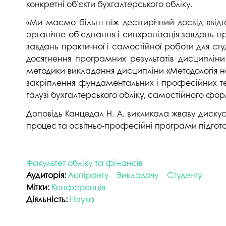
конкретні об’єкти бухгалтерського обліку.
«Ми маємо більш ніж десятирічний досвід «відт
органічне об'єднання і синхронізація завдань 
завдань практичної і самостійної роботи для сту
досягнення програмних результатів дисципліни
методики викладання дисципліни «Методологія на
закріплення фундаментальних і професійних тео
галузі бухгалтерського обліку, самостійного ф
Доповідь Канцедал Н. А. викликала жваву диску
процес та освітньо-професійні програми підготов
Факультет обліку та фінансів
Аудиторія:
Аспіранту
Викладачу
Студенту
Мітки:
Конференція
Діяльність:
Наука