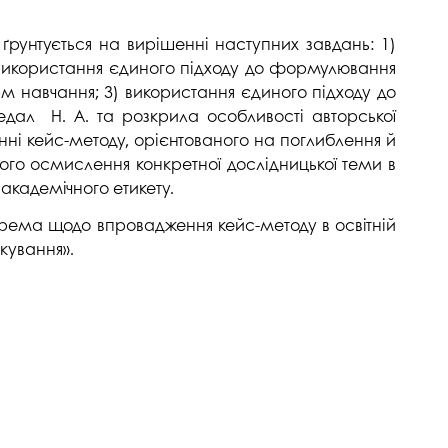
ґрунтується на вирішенні наступних завдань: 1)
) використання єдиного підходу до формулювання
орм навчання; 3) використання єдиного підходу до
едал Н. А. та розкрила особливості авторської
нні кейс-методу, орієнтованого на поглиблення й
ого осмислення конкретної дослідницької теми в
академічного етикету.
крема щодо впровадження кейс-методу в освітній
кування».