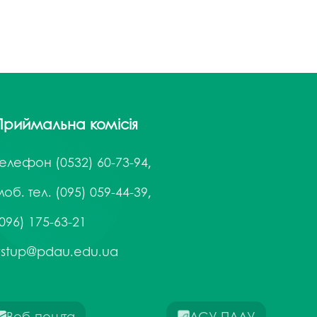
Приймальна комісія
Телефон
(0532) 60-73-94,
об. тел. (095) 059-44-39,
096) 175-63-21
vstup@pdau.edu.ua
Веб-пошта
АСУ ПДАУ