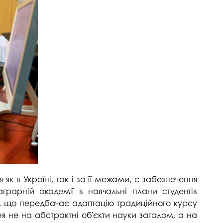
госпдоговірних робіт (послуг)
к в Україні, так і за її межами, є забезпечення
аграрній академії в навчальні плани студентів
у», що передбачає адаптацію традиційного курсу
я не на абстрактні об’єкти науки загалом, а на