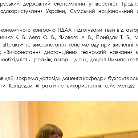
руський державний економічний університет, Гродне
студентського містечка
у
Вступні випробування 2026
Академічна доб
родокористування України, Сумський національний а
Волонтерський центр "ПУЛЬС"
ня індустрії
E
Неформальна 
Студентське життя
освіта
ономічного контролю ПДАА підготували тези від авторс
жба
нко К. В. Лега О. В., Яловега Л. В., Прийдак Т. Б., М
Підрозділ з організації виховної
Опитування
та іміджевої діяльності
ей: «Практичне використання кейс-методу при вивченні 
иків
су
Академічна моб
.; «Використання дистанційних технологій навчання в
Спорт
обхідність і реалії», автор – д.е.н., доцент Пилипенко К.
ечко ПДАУ
Акредитація
Працевлаштування
і центри
Якість освіти, р
повідей, зокрема доповідь доцента кафедри бухгалтерськ
Відділ практики і сприяння
освіти
працевлаштуванню
ївни Канцедал «Практичне використання кейс-методу 
Відділ монітори
.
Скринька довіри
якості освіти
Острівець Прог