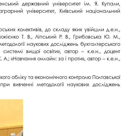
напряму Жан Моне: SuTCom
Аспірантура і докторантура
нський державний університет ім. Я. Купали,
рочесність
грарний університет, Київський національний
UniClaD: Erasmus+KA2 /
Наукові підрозділи
xpertise Center «MILK LOCAL
(лабораторії, центри)
/ Інформальна
PRODUCT»
ьких колективів, до складу яких увійшли д.е.н.,
Офіс міжнародного
наукового амбасадора
окієнко Т. В., Ліпський Р. В., Грибовська Ю. М.,
методології наукових досліджень бухгалтерського
Добровільні громадські
ільність
 системі вищої освіти», автор – к.е.н., доцент
об’єднання з питань науки
 А.; «Навчання онлайн: за і проти», автор – к.е.н.,
Спеціалізована вчена рада
ада з якості вищої
Наукові праці
ого обліку та економічного контролю Полтавської
при вивченні методології наукових досліджень
Наукометричні бази
нгу та забезпечення
Фахові журнали
ресильності ПДАУ
Міжнародні проєкти
Науково-технічні заходи
Інформація щодо виконання