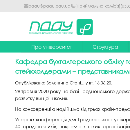
pdau@pdau.edu.ua
(Приймальна комісія)
(053
Про університет
Структура
Ректор
Наглядова рада
Кафедра бухгалтерського обліку т
Почесні професори
Ректорат
стейкхолдерами – представниками
Досягнення
Вчена рада уніве
Опубліковано:
Валентина Стані...
у
вт, 16.06.20
.
Сталий розвиток
Факультети та інст
28 травня 2020 року на базі Гродненського дер
розвитку вищої школи».
Політики університету
Кафедри
На конференцію надійшло від трьох країн-представ
Історія
Коледжі
Уперше конференція для Гродненського універ
Гімн ПДАУ
Бібліотека
40 представників, зокрема з таких організаці