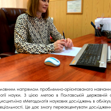
головним напрямом проблемно-орієнтованого навчання я
ології науки. З цією метою в Полтавській державній 
 дисципліна «Методологія наукових досліджень в облік
пеціальності. Це дає змогу переакцентувати дослідженн