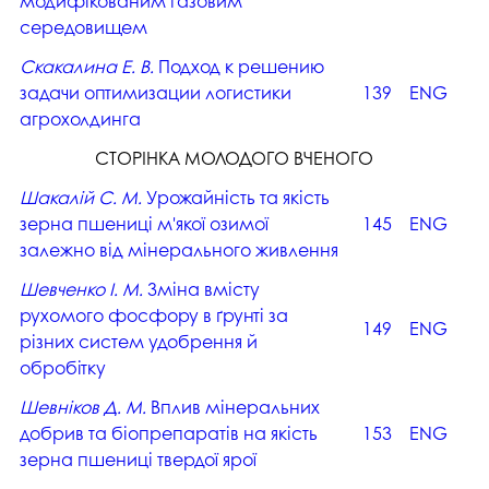
модифікованим газовим
середовищем
Скакалина Е. В.
Подход к решению
задачи оптимизации логистики
139
ENG
агрохолдинга
СТОРІНКА МОЛОДОГО ВЧЕНОГО
Шакалій С. М.
Урожайність та якість
зерна пшениці м'якої озимої
145
ENG
залежно від мінерального живлення
Шевченко І. М.
Зміна вмісту
рухомого фосфору в ґрунті за
149
ENG
різних систем удобрення й
обробітку
Шевніков Д. М.
Вплив мінеральних
добрив та біопрепаратів на якість
153
ENG
зерна пшениці твердої ярої