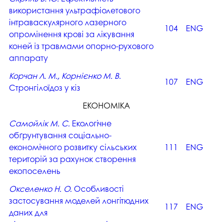
використання ультрафіолетового
інтраваскулярного лазерного
104
ENG
опромінення крові за лікування
коней із травмами опорно-рухового
аппарату
Корчан Л. М., Корнієнко М. В.
107
ENG
Стронгілоїдоз у кіз
ЕКОНОМІКА
Самойлік М. С.
Екологічне
обґрунтування соціально-
економічного розвитку сільських
111
ENG
територій за рахунок створення
екопоселень
Окселенко Н. О.
Особливості
застосування моделей лонгітюдних
117
ENG
даних для