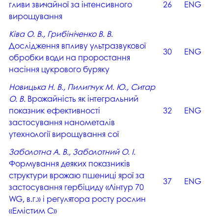
гливи звичайної за інтенсивного
26
ENG
вирощування
Ківа О. В., Грибініченко В. В.
Дослідження впливу ультразвукової
30
ENG
обробки води на проростання
насіння цукрового буряку
Новицька Н. В., Пилипчук М. Ю., Ситар
О. В.
Врожайність як інтегральний
показник ефективності
32
ENG
застосування нанометалів
утехнології вирощування сої
Заболотна А. В., Заболотний О. І.
Формування деяких показників
структури врожаю пшениці ярої за
37
ENG
застосування гербіциду «Лінтур 70
WG, в.г.» і регулятора росту рослин
«Емістим С»