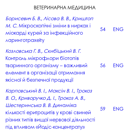
ВЕТЕРИНАРНА МЕДИЦИНА
Борисевич Б. В., Лісова В. В., Криштоп
М. С.
Мікроскопічні зміни в нирках і
54
ENG
міокарді курей за інфекційного
ларинготрахеїту
Козловська Г. В., Скибіцький В. Г.
Контроль мікрофлори біотопів
тваринного організму – важливий
56
ENG
елемент в організації отримання
якісної й безпечної продукції
Карповський В. І., Максін В. І., Трокоз
В. О., Криворучко Д. І., Трокоз А. В.,
Шестеринська В. В.
Динаміка
59
ENG
кількості еритроцитів у крові свиней
різних типів вищої нервової діяльності
під впливом «Йодіс-концентрату»