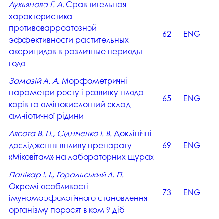
Лукьянова Г. А.
Сравнительная
характеристика
противоварроатозной
62
ENG
эффективности растительных
акарицидов в различные периоды
года
Замазій А. А.
Морфометричні
параметри росту і розвитку плода
65
ENG
корів та амінокислотний склад
амніотичної рідини
Лясота В. П., Сідніченко І. В.
Доклінічні
дослідження впливу препарату
69
ENG
«Міковітам» на лабораторних щурах
Панікар І. І., Горальський Л. П.
Окремі особливості
73
ENG
імуноморфологічного становлення
організму поросят віком 9 діб