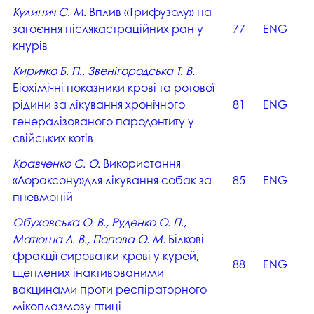
Кулинич С. М.
Вплив «Трифузолу» на
загоєння післякастраційних ран у
77
ENG
кнурів
Киричко Б. П., Звенігородська Т. В.
Біохімічні показники крові та ротової
рідини за лікування хронічного
81
ENG
генералізованого пародонтиту у
свійських котів
Кравченко С. О.
Використання
«Лораксону»для лікування собак за
85
ENG
пневмоній
Обуховська О. В., Руденко О. П.,
Матюша Л. В., Попова О. М.
Білкові
фракції сироватки крові у курей,
88
ENG
щеплених інактивованими
вакцинами проти респіраторного
мікоплазмозу птиці