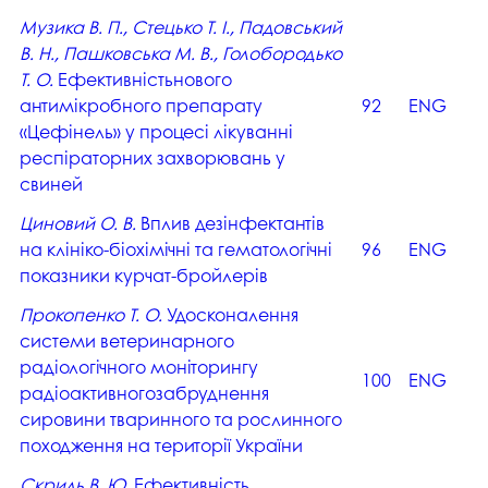
Музика В. П., Стецько Т. І., Падовський
В. Н., Пашковська М. В., Голобородько
Т. О.
Ефективністьнового
антимікробного препарату
92
ENG
«Цефінель» у процесі лікуванні
респіраторних захворювань у
свиней
Циновий О. В.
Вплив дезінфектантів
на клініко-біохімічні та гематологічні
96
ENG
показники курчат-бройлерів
Прокопенко Т. О.
Удосконалення
системи ветеринарного
радіологічного моніторингу
100
ENG
радіоактивногозабруднення
сировини тваринного та рослинного
походження на території України
Скриль В. Ю.
Ефективність