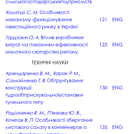
сільськогосподарськихпідприємств
Халатур С. М.
Особливості
механізму функціонування
121
ENG
інвестиційного ринку в Україні
Гордієвич О. А.
Вплив виробничих
витрат на показники ефективності
125
ENG
молочного скотарства регіону
ТЕХНІЧНІ НАУКИ
Арендаренко В. М., Харак Р. М.,
Самойленко Т. В.
Обґрунтування
конструкції
130
ENG
гідрообприскувальноїустановки
тунельного типу
Радіоненко В. М., П’янкова Ю. В.,
Кочетов В. П.
Особливості зберігання
листового салату в контейнерах із
135
ENG