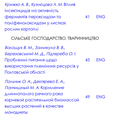
Крижко А. В., Кузнєцова Л. М.
Вплив
інсектицидів на активність
ферментів пероксидази та
41
ENG
поліфенолоксидази у листках
рослин картоплі
СІЛЬСЬКЕ ГОСПОДАРСТВО. ТВАРИННИЦТВО
Волощук В. М., Замикула В. В.,
Березовський М. Д., Підтереба О. І.
Проблемні питання щодо
45
ENG
використання племінних ресурсів у
Полтавській області
Пальчик О. А., Дехтярева Е. А.,
Панчишный М. А.
Кормление
длиннопалого речного рака
49
ENG
корневой растительной биомассой
высших растений в качестве
монодиеты