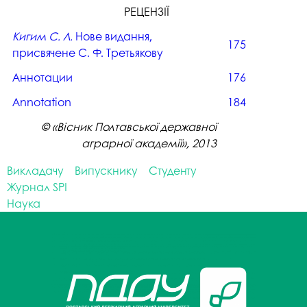
РЕЦЕНЗІЇ
Кигим С. Л.
Нове видання,
175
присвячене С. Ф. Третьякову
Аннотации
176
Аnnotation
184
© «Вісник Полтавської державної
аграрної академії», 2013
Викладачу
Випускнику
Студенту
Журнал SPI
Наука