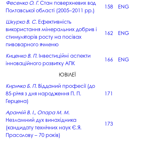
Фесенко О. Г.
Стан поверхневих вод
158
ENG
Полтавської області (2005–2011 рр.)
Шкурко В. С.
Ефективність
використання мінеральних добрив і
162
ENG
стимуляторів росту на посівах
пивоварного ячменю
Киценко В. П.
Інвестиційні аспекти
166
ENG
інноваційного розвитку АПК
ЮВІЛЕЇ
Киричко Б. П.
Відданий професії (до
85-річчя з дня народження П. П.
171
Герцена)
Аранчій В. І., Опара М. М.
Незламний дух винахідника
173
(кандидату технічних наук Є.Я.
Прасолову – 70 років)