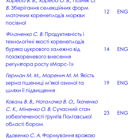
Хареба В. В., Хареба О. В., Позняк О.
В.
Зберігання селекційних форм
12
ENG
маточних коренеплодів моркви
посівної
Філоненко С. В.
Продуктивність і
технологічні якості коренеплодів
буряка цукрового залежно від
14
ENG
позакореневого внесення
регулятора росту «Марс-1»
Герман М. М., Маренич М. М.
Якість
зерна пшениці м’якої озимої та
19
ENG
шляхи її підвищення
Коваль В. В., Наталочка В. О., Ткаченко
С. К., Міненко О. В.
Сучасний стан
23
ENG
забезпеченості ґрунтів Полтавської
області бором
Вдовенко С. А.
Формування врожаю