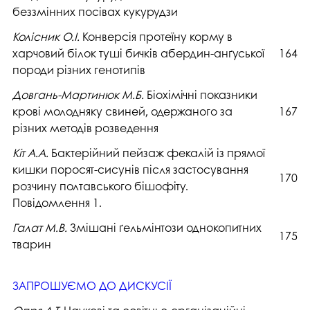
беззмінних посівах кукурудзи
Колісник О.І.
Конверсія протеїну корму в
харчовий білок туші бичків абердин-анґуської
164
породи різних генотипів
Довгань-Мартинюк М.Б.
Біохімічні показники
крові молодняку свиней, одержаного за
167
різних методів розведення
Кіт А.А.
Бактерійний пейзаж фекалій із прямої
кишки поросят-сисунів після застосування
170
розчину полтавського бішофіту.
Повідомлення 1.
Галат М.В.
Змішані ґельмінтози однокопитних
175
тварин
ЗАПРОШУЄМО ДО ДИСКУСІЇ