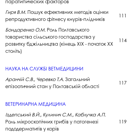
паратипических факторов
Гиря В.М.
Пошук ефективних методів оцінки
111
репродуктивного фітнесу кнурів-плідників
Бондаренко О.М.
Роль Полтавського
товариства сільського господарства у
114
розвитку бджільництва (кінець ХІХ - початок ХХ
століть)
НАУКА НА СЛУЖБІ ВЕТМЕДИЦИНИ
Аранчій С.В., Черевко Т.А.
Загальний
117
епізоотичний стан у Полтавській області
ВЕТЕРИНАРНА МЕДИЦИНА
Іздепський В.Й., Кулинич С.М., Каблучка А.П.
Роль мікроскопічних грибів у патогенезі
119
пододерматитів у корів