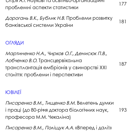
Опря А.Т.
Наукові та освітньо-організаційні
177
проблемні аспекти статистики
Дорогань В.К., Бублик Н.В.
Проблеми розвитку
181
банківської системи України
ОГЛЯДИ
Мартиненко Н.А., Чирков О.Г., Денисюк П.В.,
Лобченко В.О.
Трансцервікальна
187
трансплантація ембріонів у свинарстві ХХІ
століття: проблеми і перспективи
ЮВІЛЕЇ
Писаренко В.М., Тищенко В.М.
Велетень думки
і праці (до 80-річчя доктора біологічних наук,
193
професора М.М. Чекаліна)
Писаренко В.М., Поліщук А.А.
«Вперед і далі!»