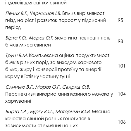
індексів для оцінки свиней
Пелих В.Г., Чернишов І.В.
Вплив вирівняності
гнізд на ріст і розвиток поросят у підсисний
95
період
Бірта Г.О., Мороз О.Г.
Біологічна повноцінність
98
білків м’яса свиней
Труш В.М.
Комплексна оцінка продуктивності
бичків різних порід за виходом харчового
101
білка, жиру і конверсії протеїну та енерґії
корму в їстівну частину туші
Слинько В.Г., Мороз О.Г., Свирид О.В.
Перспективи використання козиного молока у
104
харчуванні
Бирта Г.А., Бургу Ю.Г., Моторный Ю.В.
Мясные
качества свиней разных генотипов в
106
зависимости от влияния на них