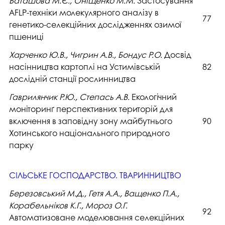
Баташова М.Є., Оніщенко М.М.
Застосування
AFLP-техніки молекулярного аналізу в
77
генетико-селекційних дослідженнях озимої
пшениці
Харченко Ю.В., Чигрин А.В., Бондус Р.О.
Досвід
насінництва картоплі на Устимівській
82
дослідній станції рослинництва
Гаврилянчик Р.Ю., Степась А.В.
Екологічний
моніторинґ перспективних територій для
включення в заповідну зону майбутнього
90
Хотинського національного природного
парку
СІЛЬСЬКЕ ГОСПОДАРСТВО. ТВАРИННИЦТВО
Березовський М.Д., Гетя А.А., Ващенко П.А.,
Корабельніков К.Г., Мороз О.Г.
92
Автоматизоване моделювання селекційних