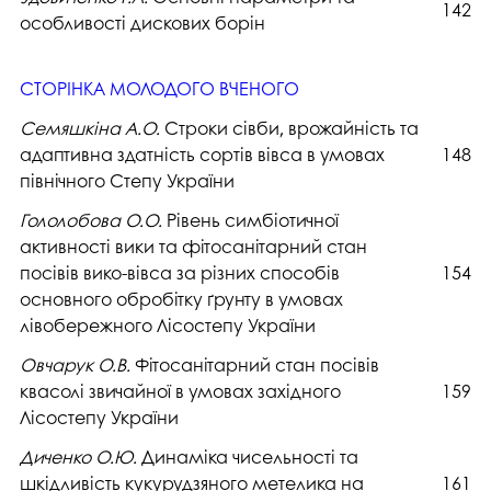
142
особливості дискових борін
СТОРІНКА МОЛОДОГО ВЧЕНОГО
Семяшкіна А.О.
Строки сівби, врожайність та
адаптивна здатність сортів вівса в умовах
148
північного Степу України
Гололобова О.О.
Рівень симбіотичної
активності вики та фітосанітарний стан
посівів вико-вівса за різних способів
154
основного обробітку ґрунту в умовах
лівобережного Лісостепу України
Овчарук О.В.
Фітосанітарний стан посівів
квасолі звичайної в умовах західного
159
Лісостепу України
Диченко О.Ю.
Динаміка чисельності та
шкідливість кукурудзяного метелика на
161