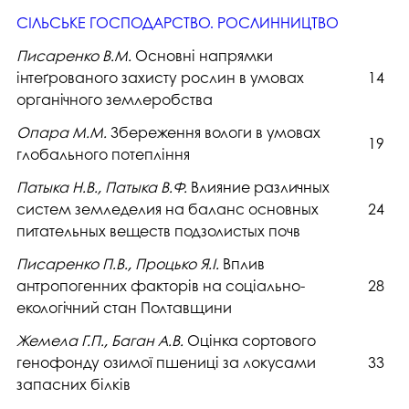
СІЛЬСЬКЕ ГОСПОДАРСТВО. РОСЛИННИЦТВО
Писаренко В.М.
Основні напрямки
інтеґрованого захисту рослин в умовах
14
органічного землеробства
Опара М.М.
Збереження вологи в умовах
19
глобального потепління
Патыка Н.В., Патыка В.Ф.
Влияние различных
систем земледелия на баланс основных
24
питательных веществ подзолистых почв
Писаренко П.В., Процько Я.І.
Вплив
антропогенних факторів на соціально-
28
екологічний стан Полтавщини
Жемела Г.П., Баган А.В.
Оцінка сортового
генофонду озимої пшениці за локусами
33
запасних білків