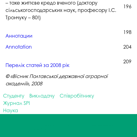
– таке життєве кредо вченого (доктору
196
сільськогосподарських наук, професору І.С.
Трончуку – 80!)
198
Аннотации
Annotation
204
209
Перелік статей за 2008 рік
© «Вісник Полтавської державної аграрної
академії», 2008
Студенту
Викладачу
Співробітнику
Журнал SPI
Наука