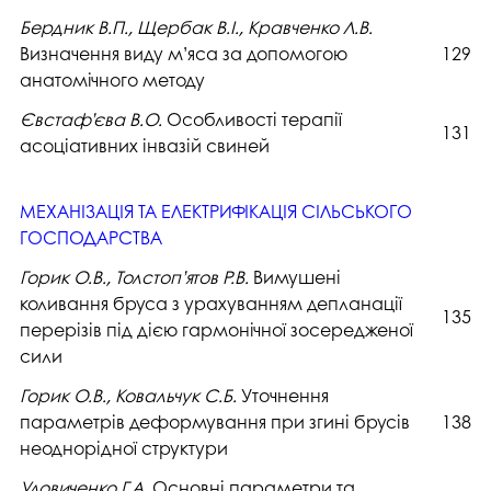
Бердник В.П., Щербак В.І., Кравченко Л.В.
Визначення виду м’яса за допомогою
129
анатомічного методу
Євстаф’єва В.О.
Особливості терапії
131
асоціативних інвазій свиней
МЕХАНІЗАЦІЯ ТА ЕЛЕКТРИФІКАЦІЯ СІЛЬСЬКОГО
ГОСПОДАРСТВА
Горик О.В., Толстоп’ятов Р.В.
Вимушені
коливання бруса з урахуванням депланації
135
перерізів під дією гармонічної зосередженої
сили
Горик О.В., Ковальчук С.Б.
Уточнення
параметрів деформування при згині брусів
138
неоднорідної структури
Удовиченко Г.А.
Основні параметри та