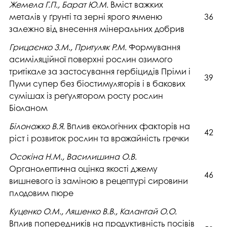
Жемела Г.П., Барат Ю.М.
Вміст важких
металів у ґрунті та зерні ярого ячменю
36
залежно від внесення мінеральних добрив
Грицаєнко З.М., Притуляк Р.М.
Формування
асиміляційної поверхні рослин озимого
тритікале за застосування гербіцидів Пріми і
39
Пуми супер без біостимуляторів і в бакових
сумішах із реґулятором росту рослин
Біоланом
Білоножко В.Я.
Вплив екологічних факторів на
42
ріст і розвиток рослин та врожайність гречки
Осокіна Н.М., Василишина О.В.
Органолептична оцінка якості джему
46
вишневого із заміною в рецептурі сировини
плодовим пюре
Куценко О.М., Ляшенко В.В., Калантай О.О.
Вплив попередників на продуктивність посівів