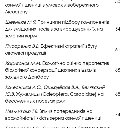
50
озимої пшениці в умовах лівобережного
Лісостепу
Шевніков М.Я.
Принципи підбору компонентів
для змішаних посівів за вирощування їх на
54
зелений корм
Писаренко В.В.
Ефективні стратегії збуту
61
овочевої продукції
Харитонов М.М.
Екологічна оцінка перспектив
біологічної консервації шахтних відвалів
65
західного Донбасу
Колесников Л.О., Ошкодёров В.А., Белявский
Ю.В.
Жужелицы (Coleoptera, Carabidae) на
68
бессменных посевах ржи
Невмивако Т.В.
Вплив попередників на
74
врожайність і якість зерна озимої пшениці