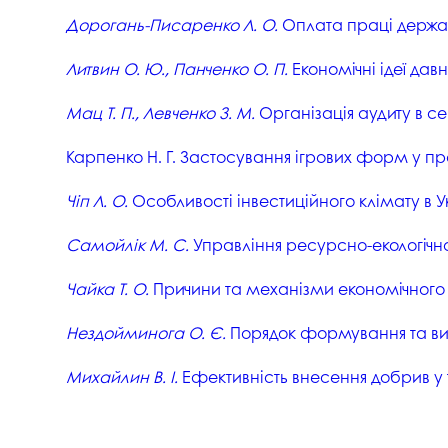
Дорогань-Писаренко Л. О.
Оплата праці держав
Литвин О. Ю., Панченко О. П.
Економічні ідеї дав
Мац Т. П., Левченко З. М.
Організація аудиту в 
Карпенко Н. Г. Застосування ігрових форм у пр
Чіп Л. О.
Особливості інвестиційного клімату в У
Самойлік М. С.
Управління ресурсно-екологічн
Чайка Т. О.
Причини та механізми економічного 
Нездойминога О. Є.
Порядок формування та вик
Михайлин В. І.
Ефективність внесення добрив у 