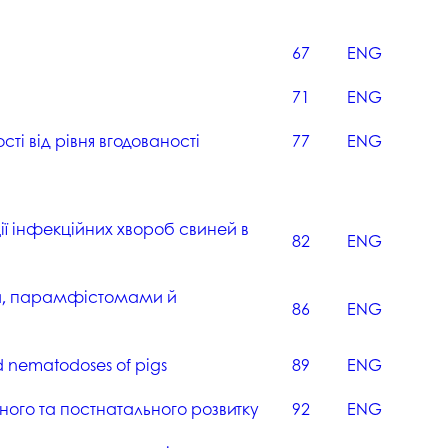
госпдоговірних робіт (послуг)
67
ENG
71
ENG
ті від рівня вгодованості
77
ENG
ції інфекційних хвороб свиней в
82
ENG
ами, парамфістомами й
86
ENG
nd nematodoses of pіgs
89
ENG
ьного та постнатального розвитку
92
ENG