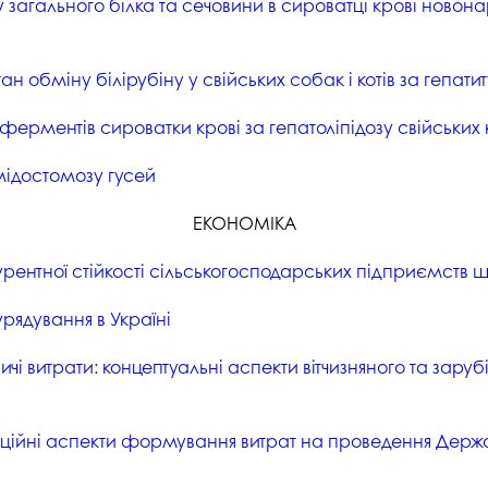
у загального білка та сечовини в сироватці крові новона
ан обміну білірубіну у свійських собак і котів за гепати
ферментів сироватки крові за гепатоліпідозу свійських к
ідостомозу гусей
ЕКОНОМІКА
рентної стійкості сільськогосподарських підприємств ш
ядування в Україні
і витрати: концептуальні аспекти вітчизняного та заруб
ційні аспекти формування витрат на проведення Держ