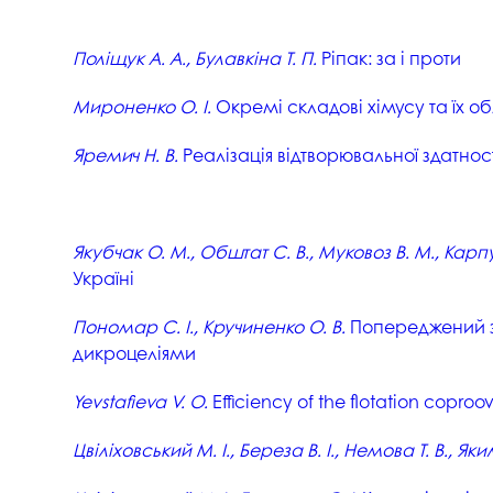
Поліщук А. А., Булавкіна Т. П.
Ріпак: за і проти
Мироненко О. І.
Окремі складові хімусу та їх об
Яремич Н. В.
Реалізація відтворювальної здатнос
Якубчак О. М., Обштат С. В., Муковоз В. М., Карп
Україні
Пономар С. І., Кручиненко О. В.
Попереджений зб
дикроцеліями
Yevstafieva V. O.
Efficiency of the flotation copro
Цвіліховський М. І., Береза В. І., Немова Т. В., Як