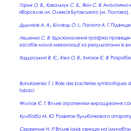
Горик О. В., Ковальчук С. Б., Яхін С. В.
Аналітично-
«Ворскла» ім. Олексія Бутовського (м. Полтава)
Дудніков А. А., Біловод О. І., Пасюта А. Г.
Підвищен
Ляшенко С. В.
Удосконалення графіка проведенн
засобів малої механізації за результатами їх 
Ходурський В. Є., Ківа О. В., Китаєв Є. В.
Розробка
Bondarenko T. I.
Role des bacteries symbiotiques da
tabaci
Філіпов Є. Г.
Вплив агротехніки вирощування саф
Кулібаба М. Ю.
Розвиток бульбочкового апарату 
Серветник Н. Р.
Вплив іонів свинцю на імунобіол