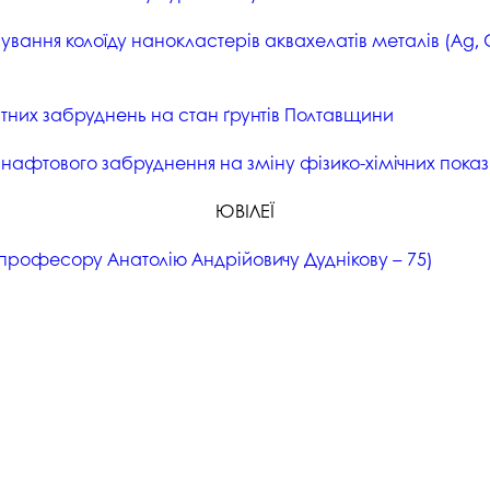
вання колоїду нанокластерів аквахелатів металів (Ag, C
тних забруднень на стан ґрунтів Полтавщини
афтового забруднення на зміну фізико-хімічних показн
ЮВІЛЕЇ
 (професору Анатолію Андрійовичу Дуднікову – 75)