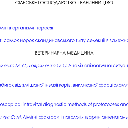
СІЛЬСЬКЕ ГОСПОДАРСТВО. ТВАРИННИЦТВО
мін в організмі поросят
ті самок норок скандинавського типу селекції в залежнос
ВЕТЕРИНАРНА МЕДИЦИНА
уленко М. С., Гавриленко О. С.
Аналіз епізоотичної ситуа
иток від змішаної інвазії корів, викликаної фасціол
ovoscopical intravital diagnostic methods of protozooses a
имчук О. М.
Лімітні фактори і патологія тварин антенатал