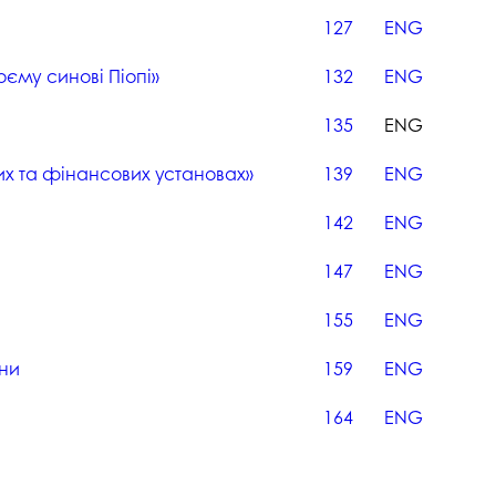
127
ENG
оєму синові Піопі»
132
ENG
135
ENG
них та фінансових установах»
139
ENG
142
ENG
147
ENG
155
ENG
їни
159
ENG
164
ENG