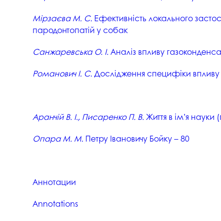
Мірзаєва М. С.
Ефективність локального застосу
пародонтопатій у собак
Санжаревська О. І.
Аналіз впливу газоконденса
Романович І. С.
Дослідження специфіки впливу н
Аранчій В. І., Писаренко П. В.
Життя в ім’я науки
Опара М. М.
Петру Івановичу Бойку – 80
Аннотации
Аnnotations