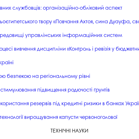
них службовців: організаційно-обліковий аспект
ньоєгипетського твору «Повчання Ахтоя, сина Дуауфа, св
середовищі управлінських інформаційних систем
оцесі вивчення дисципліни «Контроль і ревізія у бюджет
країні
ою безпекою на регіональному рівні
стимулювання підвищення родючості ґрунтів
ористання резервів під кредитні ризики в банках Укра
технології вирощування капусти червоноголової
ТЕХНІЧНІ НАУКИ