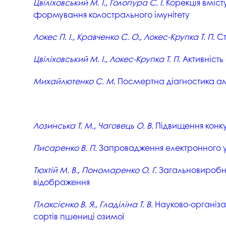
Цвіліховський М. І., Голопура С. І.
Корекція вміст
формування колострального імунітету
Локес П. І., Кравченко С. О., Локес-Крупка Т. П.
Ст
Цвіліховський М. І., Локес-Крупка Т. П.
Активність 
Михайлютенко С. М.
Посмертна діагностика ам
Лозинська Т. М., Чаговець О. В.
Підвищення конку
Писаренко В. П.
Запровадження електронного ур
Тюхтій М. В., Пономаренко О. Г.
Загальновиробнич
відображення
Плаксієнко В. Я., Гладіліна Т. В.
Науково-організа
сортів пшениці озимої