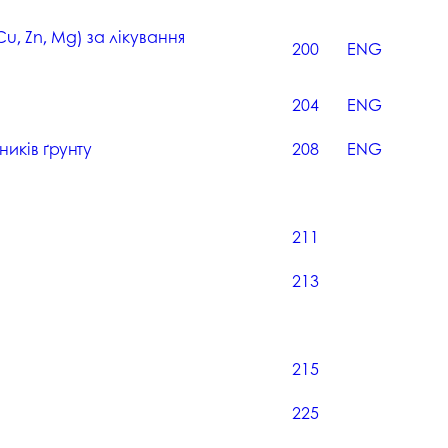
u, Zn, Mg) за лікування
200
ENG
204
ENG
иків ґрунту
208
ENG
211
213
215
225