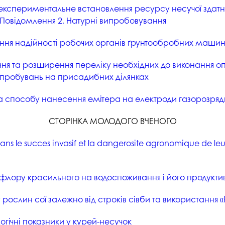
експериментальне встановлення ресурсу несучої здатно
. Повідомлення 2. Натурні випробовування
ня надійності робочих органів ґрунтообробних маши
я та розширення переліку необхідних до виконання оп
випробувань на присадибних ділянках
 способу нанесення емітера на електроди газорозря
СТОРІНКА МОЛОДОГО ВЧЕНОГО
ns le succes invasif et la dangerosite agronomique de leur
лору красильного на водоспоживання і його продуктивн
рослин сої залежно від строків сівби та використання «
огічні показники у курей-несучок