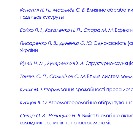
Музеї ПДАУ
Відділ маркетинг
Конопля Н. И., Маслиёв С. В.
Влияние обработки
Профспілка
Центр впроваджен
подвидов кукурузы
4.0
Асоціація випускників
Бойко П. І., Коваленко Н. П., Опара М. М.
Ефектив
Психологічна слу
3D тур по університету
Писаренко П. В., Диченко О. Ю.
Одночасність (си
Омбудсмен учасн
освітнього проце
Наші контакти
України
Студентське міст
Публічна інформація
Рідей Н. М., Кучеренко Ю. А.
Структурно-функці
Навчально-науков
Антикорупційна діяльність
Танчик С. П., Сальніков С. М.
Вплив систем земле
Дорадча служба
Меморіал пам'яті
Кулик М. І.
Формування врожайності проса лозопо
Курцев В. О.
Агрометеорологічне обґрунтування с
Ситар О. В., Новицька Н. В.
Вміст біологічно акти
колоїдних розчинів наночасток металів