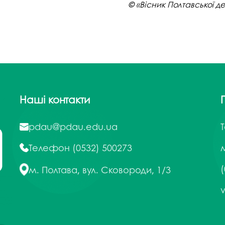
© «Вісник Полтавської д
Наші контакти
pdau@pdau.edu.ua
Телефон
(0532) 500273
м
(
м. Полтава, вул. Сковороди, 1/3