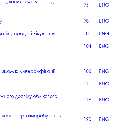
роджених телят у період
95
ENG
ту
98
ENG
отів у процесі лікування
101
ENG
104
ENG
ляхом їх диверсифікації
106
ENG
111
ENG
іжного досвіду облікового
116
ENG
авного сортовипробування
120
ENG