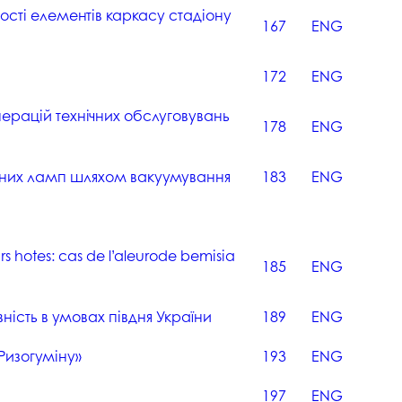
сті елементів каркасу стадіону
167
ENG
н
172
ENG
ерацій технічних обслуговувань
178
ENG
дних ламп шляхом вакуумування
183
ENG
s hotes: cas de l’aleurode bemisia
185
ENG
ість в умовах півдня України
189
ENG
Ризогуміну»
193
ENG
197
ENG