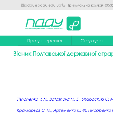
pdau@pdau.edu.ua
(Приймальна комісія)
(053
Про університет
Структура
Ректор
Наглядова рада
Вісник Полтавської державної агра
Почесні професори
Ректорат
Досягнення
Вчена рада уніве
Сталий розвиток
Факультети та інст
Політики університету
Кафедри
Історія
Коледжі
Tishchenko V. N., Batashova M. E., Shapochka O. M
Гімн ПДАУ
Бібліотека
Крамарьов С. М., Артеменко С. Ф., Писаренко П