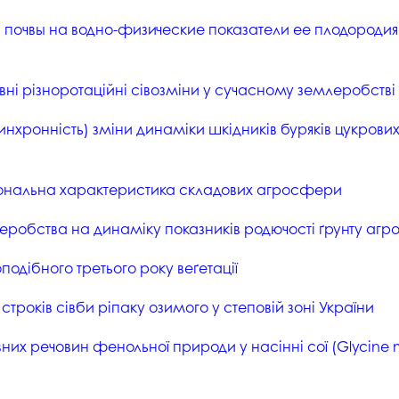
студентського містечка
у
 почвы на водно-физические показатели ее плодороди
Вступні випробування 2026
Академічна доб
Волонтерський центр "ПУЛЬС"
ня індустрії
E
Неформальна 
Студентське життя
освіта
ні різноротаційні сівозміни у сучасному землеробстві
жба
Підрозділ з організації виховної
Опитування
та іміджевої діяльності
нхронність) зміни динаміки шкідників буряків цукрови
иків
су
Академічна моб
Спорт
ечко ПДАУ
Акредитація
ональна характеристика складових агросфери
Працевлаштування
і центри
Якість освіти, р
робства на динаміку показників родючості ґрунту агро
Відділ практики і сприяння
освіти
працевлаштуванню
Відділ монітори
дібного третього року веґетації
Скринька довіри
якості освіти
троків сівби ріпаку озимого у степовій зоні України
Острівець Прог
вних речовин фенольної природи у насінні сої (Glycine max