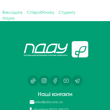
Викладачу
Співробітнику
Студенту
Наука
Наші контакти
pdau@pdau.edu.ua
Телефон
(0532) 500273