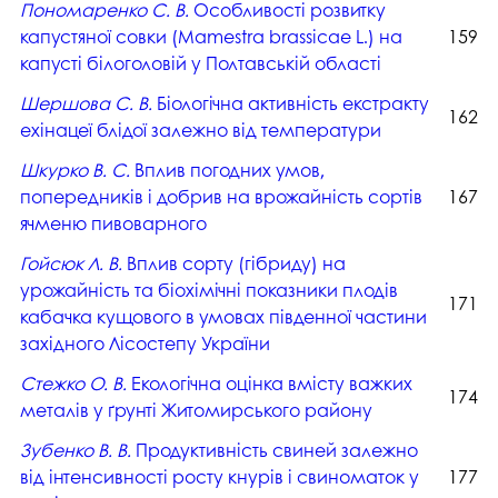
Пономаренко С. В.
Особливості розвитку
капустяної совки (Mamestra brassicae L.) на
159
капусті білоголовій у Полтавській області
Шершова С. В.
Біологічна активність екстракту
162
ехінацеї блідої залежно від температури
Шкурко В. С.
Вплив погодних умов,
попередників і добрив на врожайність сортів
167
ячменю пивоварного
Гойсюк Л. В.
Вплив сорту (гібриду) на
урожайність та біохімічні показники плодів
171
кабачка кущового в умовах південної частини
західного Лісостепу України
Стежко О. В.
Екологічна оцінка вмісту важких
174
металів у ґрунті Житомирського району
Зубенко В. В.
Продуктивність свиней залежно
від інтенсивності росту кнурів і свиноматок у
177