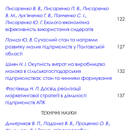
Писаренко В. В., Писаренко П. В., Писаренко
В. М., Лук’яненко Г. В., Панченко С. І.,
122
Писаренко Ю. Г.
Еколого-економічна
ефективність використання сидератів
Помаз Ю. В.
Сучасний стан та напрями
розвитку малих підприємств у Полтавській
127
області
Шиян Н. І.
Окупність витрат на виробництво
молока в сільськогосподарських
132
підприємствах: стан та чинники формування
Фастівець Н. П.
Досвід реалізації
маркетингової стратегії в діяльності
137
підприємств АПК
ТЕХНІЧНІ НАУКИ
Дмитриков В. П., Падалка В. В., Проценко О. В.,