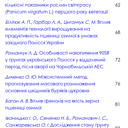
кількісні показники рослин світчграсу
62
(Panicum virgatum L.) першого року веґетації
Білітюк А. П., Гарбар Л. А., Циганчук С. М.
Вплив
елементів технології вирощування на
68
продуктивність пшениці озимої в умовах
західного Полісся України
Романчук Л. Д.
Особливості накопичення 90SR
у ґрунтах українського Полісся у віддалений
72
період після аварії на Чорнобильській АЕС
Диченко О. Ю.
Міжсистемний метод
прогнозування масового розмноження
76
основних шкідників буряків цукрових
Баган А. В.
Вплив фенолів на якість зерна
81
пшениці озимої
Іваницька І. О., Сененко Н. Б., Романович І. С.,
Санжаревська О. І.
Дослідження стану ґрунту