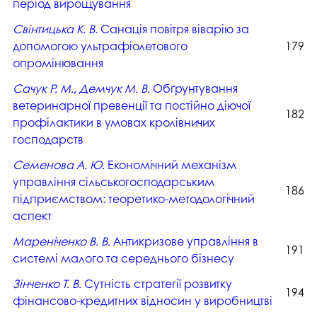
період вирощування
Свінтицька К. В.
Санація повітря віварію за
допомогою ультрафіолетового
179
опромінювання
Сачук Р. М., Демчук М. В.
Обґрунтування
ветеринарної превенції та постійно діючої
182
профілактики в умовах кролівничих
господарств
Семенова А. Ю.
Економічний механізм
управління сільськогосподарським
186
підприємством: теоретико-методологічний
аспект
Мареніченко В. В.
Антикризове управління в
191
системі малого та середнього бізнесу
Зінченко Т. В.
Сутність стратегії розвитку
194
фінансово-кредитних відносин у виробництві