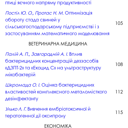
птиці яєчного напряму продуктивності
Постіл Ю. О., Протас Н. М.
Оптимізація
обороту стада свиней у
105
сільськогосподарському підприємстві і з
застосуванням математичного моделювання
ВЕТЕРИНАРНА МЕДИЦИНА
Палій А. П., Завгородній А. І.
Вплив
бактерицидних концентрацій деззасобів
108
«ДЗПТ-2» та «Екоцид С» на ультраструктуру
мікобактерій
Шкромада О. І.
Оцінка бактерицидних
властивостей комплексного металомісткого
112
дезінфектанту
Улько Л. Г.
Вивчення ембріотоксичної й
115
тератогенної дії оксипролу
ЕКОНОМІКА