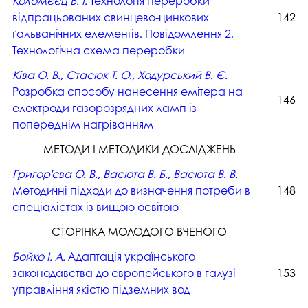
Коломєєц В. І.
Технологія переробки
відпрацьованих свинцево-цинкових
142
ґальванічних елементів. Повідомлення 2.
Технологічна схема переробки
Ківа О. В., Стасюк Т. О., Ходурський В. Є.
Розробка способу нанесення емітера на
146
електроди газорозрядних ламп із
попереднім нагріванням
МЕТОДИ І МЕТОДИКИ ДОСЛІДЖЕНЬ
Григор’єва О. В., Васюта В. Б., Васюта В. В.
Методичні підходи до визначення потреби в
148
спеціалістах із вищою освітою
СТОРІНКА МОЛОДОГО ВЧЕНОГО
Бойко І. А.
Адаптація українського
законодавства до європейського в галузі
153
управління якістю підземних вод