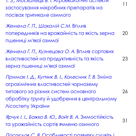
Т. З., Москалець В. І.
Агроекологічні аспекти
11
застосування мікробних препаратів на
посівах тритикале озимого
Жемела Г. П., Шакалій С.М.
Вплив
попередників на врожайність та якість зерна
20
пшениці м'якої озимої
Жемела Г. П., Кузнецова О. А.
Вплив сортових
властивостей на продуктивність та якість
23
зерна пшениці м'якої озимої
Примак І. Д., Купчик В. І., Колесник Т. В.
Зміна
агрохімічних властивостей чорнозему
типового за різних систем основного
26
обробітку ґрунту й удобрення в центральному
Лісостепу України
Ярчук І. І., Божко В. Ю., Войт В. А.
Зимостійкість
31
та урожайність сортів ячменю озимого
Поспєлов С. В.
Особливості розвитку суцвіть і