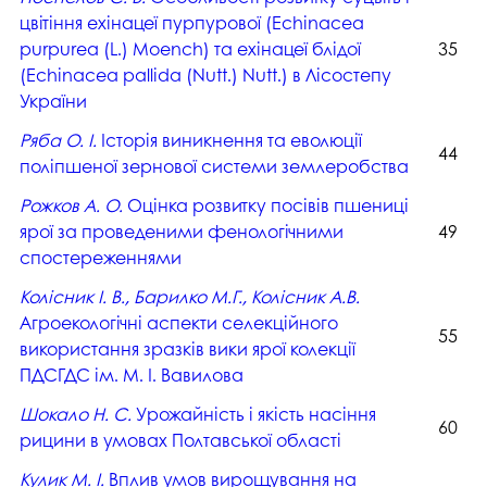
цвітіння ехінацеї пурпурової (Echinacea
purpurea (L.) Moench) та ехінацеї блідої
35
(Echinacea pallida (Nutt.) Nutt.) в Лісостепу
України
Ряба О. І.
Історія виникнення та еволюції
44
поліпшеної зернової системи землеробства
Рожков А. О.
Оцінка розвитку посівів пшениці
ярої за проведеними фенологічними
49
спостереженнями
Колісник І. В., Барилко М.Г., Колісник А.В.
Агроекологічні аспекти селекційного
55
використання зразків вики ярої колекції
ПДСГДС ім. М. І. Вавилова
Шокало Н. С.
Урожайність і якість насіння
60
рицини в умовах Полтавської області
Кулик М. І.
Вплив умов вирощування на