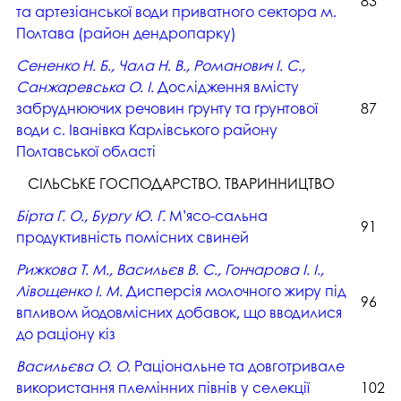
83
та артезіанської води приватного сектора м.
Полтава (район дендропарку)
Сененко Н. Б., Чала Н. В., Романович І. С.,
Санжаревська О. І.
Дослідження вмісту
забруднюючих речовин ґрунту та ґрунтової
87
води с. Іванівка Карлівського району
Полтавської області
СІЛЬСЬКЕ ГОСПОДАРСТВО. ТВАРИННИЦТВО
Бірта Г. О., Бургу Ю. Г.
М’ясо-сальна
91
продуктивність помісних свиней
Рижкова Т. М., Васильєв В. С., Гончарова І. І.,
Лівощенко І. М.
Дисперсія молочного жиру під
96
впливом йодовмісних добавок, що вводилися
до раціону кіз
Васильєва О. О.
Раціональне та довготривале
використання племінних півнів у селекції
102