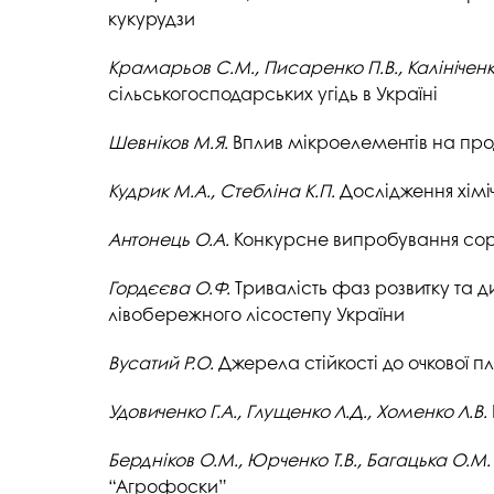
Музеї ПДАУ
Відділ маркетинг
кукурудзи
Профспілка
Центр впроваджен
Крамарьов
С.М., Писаренко П.В., Калініченко
4.0
сільськогосподарських угідь в Україні
Асоціація випускників
Психологічна слу
Шевніков
М.Я.
Вплив мікроелементів на прод
3D тур по університету
Омбудсмен учасн
освітнього проце
Наші контакти
Кудрик
М.А., Стебліна К.П.
Дослідження хіміч
Студентське міст
Публічна інформація
Антонець
О.А.
Конкурсне випробування сорт
Навчально-науков
Антикорупційна діяльність
Гордєєва О.Ф.
Тривалість фаз розвитку та ди
Дорадча служба
Меморіал пам'яті
лівобережного лісостепу України
Вусатий Р.О.
Джерела стійкості до очкової п
Удовиченко Г.А., Глущенко Л.Д., Хоменко Л.В.
Бердніков
О.М., Юрченко Т.В., Багацька О.М.
“Агрофоски”