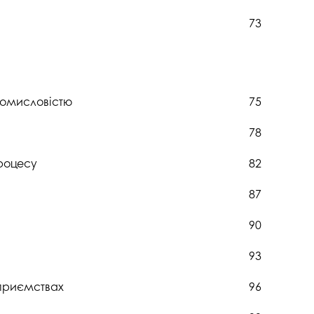
73
ромисловістю
75
78
процесу
82
87
90
93
дприємствах
96