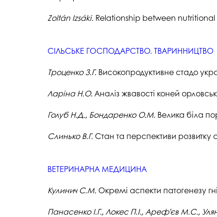
Zoltán
Izsáki.
Relationship between nutritional 
СІЛЬСЬКЕ ГОСПОДАРСТВО. ТВАРИННИЦТВО
Троценко
З.Г.
Високопродуктивне стадо укра
Ларіна Н.О.
Аналіз жвавості коней орловськ
Голуб Н.Д., Бондаренко О.М.
Велика біла пор
Слинько В.Г.
Cтан та перспективи розвитку 
ВЕТЕРИНАРНА МЕДИЦИНА
Кулинич
С.М.
Окремі аспекти патогенезу гні
Панасенко І.Г., Локес П.І., Ареф’єв М.С., Уля