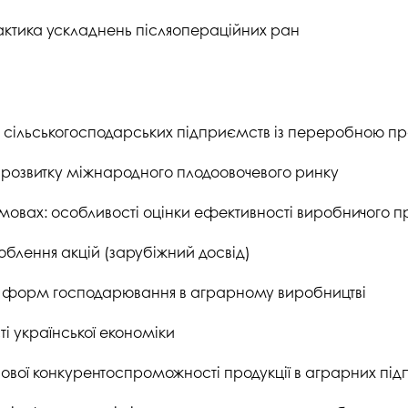
ктика ускладнень післяопераційних ран
зки сільськогосподарських підприємств із переробною п
 розвитку міжнародного плодоовочевого ринку
мовах: особливості оцінки ефективності виробничого 
облення акцій (зарубіжний досвід)
х форм господарювання в аграрному виробництві
сті української економіки
ової конкурентоспроможності продукції в аграрних пі