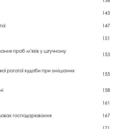
136
143
тої
147
151
ання проб м’язів у штучному
153
кої рогатої худоби при змішаних
155
ні
158
161
умовах господарювання
167
171