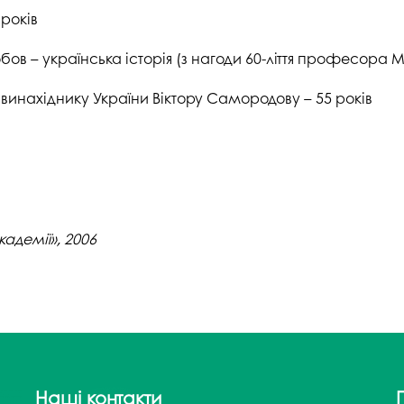
 років
ов – українська історія (з нагоди 60-ліття професора 
инахіднику України Віктору Самородову – 55 років
кадемії», 2006
Наші контакти