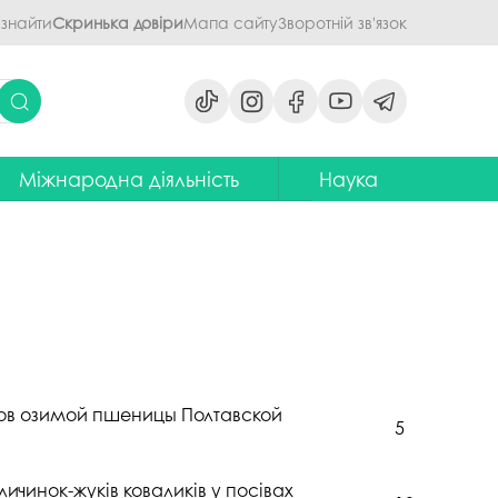
 знайти
Скринька довіри
Мапа сайту
Зворотній зв'язок
Міжнародна діяльність
Наука
ми
ідділ міжнародних зв'язків
Наукова діяльність ПДАУ
их дисциплін
Центр міжнародної освіти
Напрями наукової діяльності -
наукові школи
я обговорення
ентр європейської освіти та
іноземних мов
ЦККНО
ого процесу
тратегія інтернаціоналізації
Стартап-школа «ПроБізнес»
ПДАУ до 2030 року
світню діяльність
Інформаційно-
в озимой пшеницы Полтавской
Паралельний європейський
консультаційний центр
5
говорення
диплом. Навчання в Польші
міжнародного методичного
кументів
забезпечення
Проєкт програми Еразмус+,
личинок-жуків коваликів у посівах
яги