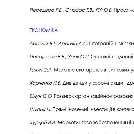
Передера
Р.В., Слюсар Г.В., Рій О.В.
Профіла
ЕКОНОМІКА
Аранчій
В.І.,
Аранчій
Д.С.
Інтеграційні зв’я
Писаренко В.В., Зоря О.П.
Основні тенденції
Галич О.А.
Молочне скотарство в ринкових у
Харченко
Н.В.
Дивіденди у формі акцій і др
Білун
С.О.
Розвиток організаційно-правови
Шупик
І.І.
Прямі іноземні інвестиції в контек
Хурдей
В.Д.
Маркетингове забезпечення цін