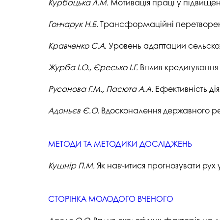
Курбацька
Л.М.
Мотивація праці у підвищен
Гончарук
Н.Б.
Трансформаційні перетворення
Кравченко С.А.
Уровень адаптации сельско
Журба І.О., Єресько І.Г.
Вплив кредитування 
Русанова
Г.М., Пасюта А.А.
Ефективність ді
Адоньєв
Є.О.
Вдосконалення державного рег
МЕТОДИ ТА МЕТОДИКИ ДОСЛІДЖЕНЬ
Кушнір П.М.
Як навчитися прогнозувати рух
СТОРІНКА МОЛОДОГО ВЧЕНОГО