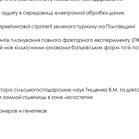
аудиту в середовищі електронної обробки даних
ркетингової стратегії зеленого туризму на Полтавщині
тів планування повного факторного експерименту (ПФЕ)
між кількісними ознаками батьківських форм та їх пот
ора сільськогосподарських наук Тищенка В.М. та доктор
и озимой пшеницы в зоне лесостепи»
неров и генетиков