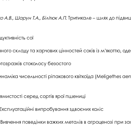
студентського містечка
у
Вступні випробування 2026
Академічна доб
Волонтерський центр "ПУЛЬС"
ня індустрії
 А.В., Шарун Т.А., Білітюк А.П.
Тритикале – шлях до підви
E
Неформальна 
Студентське життя
освіта
жба
Підрозділ з організації виховної
Опитування
уктивність сої
та іміджевої діяльності
иків
су
Академічна моб
ного складу та харчових цінностей соків із м’якоттю, оде
Спорт
ечко ПДАУ
Акредитація
озразків стоколосу безостого
Працевлаштування
і центри
Якість освіти, р
Відділ практики і сприяння
освіти
наміка чисельності ріпакового квіткоїда (Meligethes aen
працевлаштуванню
Відділ монітори
Скринька довіри
якості освіти
лямистості серед сортів ярої пшениці
Острівець Прог
Експлуатаційні випробування здвоєних коліс
Вивчення поведінки важких металів в агроценозі при за