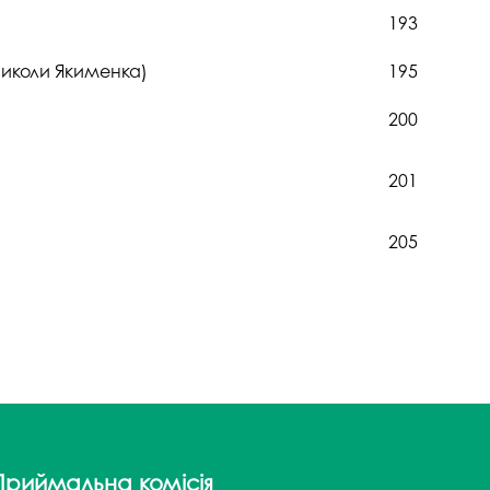
193
Миколи Якименка)
195
200
201
205
Приймальна комісія