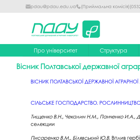
pdau@pdau.edu.ua
(Приймальна комісія)
(053
Про університет
Структура
Ректор
Наглядова рада
Вісник Полтавської державної агра
Почесні професори
Ректорат
ВIСНИК ПОЛТАВСЬКОЇ ДЕРЖАВНОЇ АГРАРНОЇ 
Досягнення
Вчена рада уніве
Сталий розвиток
Факультети та інст
СІЛЬСЬКЕ ГОСПОДАРСТВО. РОСЛИННИЦТВ
Політики університету
Кафедри
Тищенко В.Н., Чекалин Н.М., Панченко И.А.,
Історія
Коледжі
селекции
Гімн ПДАУ
Бібліотека
Писаренко В.М., Білявський Ю.В.
Вплив гербі