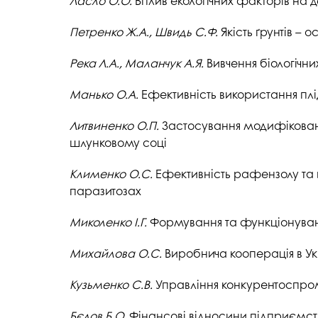
Ласло О.О.
Вплив екологічних факторів на 
Петренко Ж.А., Швидь С.Ф.
Якість ґрунтів –
Река
Л.А., Маланчук А.Я.
Вивчення біологічн
Манько
О.А.
Ефективність використання плі
Литвиненко О.П.
Застосування модифіковано
шлунковому соці
Клименко
О.С.
Ефективність рафензолу та й
паразитозах
Миколенко
І.Г.
Формування та функціонуванн
Михайлова О.С.
Виробнича кооперація в Укр
Кузьменко
С.В.
Управління конкурентоспром
Бєлов
Б.О.
Фінансові відносини підприємст