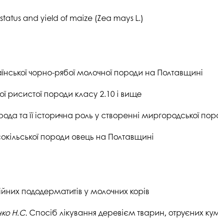
status and yield of maize (Zea mays L.)
їнської чорно-рябої молочної породи на Полтавщині
ої рисистої породи класу 2.10 і вище
ода та її історична роль у створенні миргородської по
сокільської породи овець на Полтавщині
йних пододерматитів у молочних корів
нко Н.С.
Спосіб лікування деревієм тварин, отруєних 