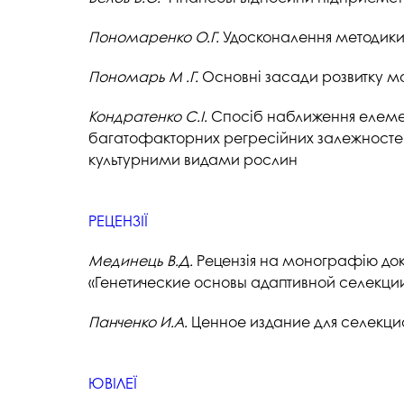
Пономаренко О.Г.
Удосконалення методики 
Пономарь
M
.Г.
Основні засади розвитку ма
Кондратенко С.І.
Спосіб наближення елемен
багатофакторних регресійних залежностей 
культурними видами рослин
РЕЦЕНЗІЇ
Мединець
В.Д.
Рецензія на монографію докт
«Генетические основы адаптивной селекци
Панченко И.А.
Ценное издание для селекцио
ЮВІЛЕЇ