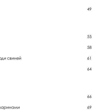
госпдоговірних робіт (послуг)
49
55
58
роди свиней
61
64
66
кумаринами
69