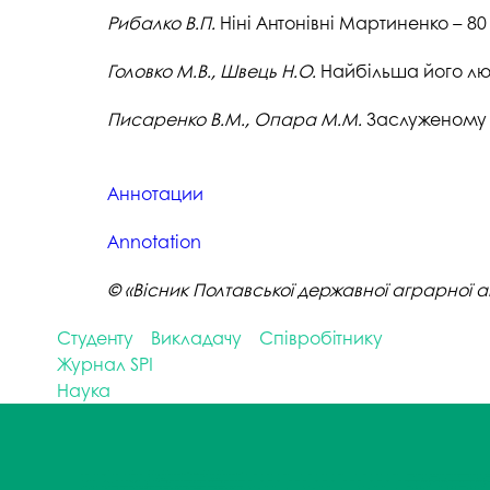
Рибалко В.П.
Ніні Антонівні Мартиненко – 80
Головко М.В., Швець Н.О.
Найбільша його люб
Писаренко В.М., Опара М.М.
Заслуженому в
Аннотации
Annotation
© «Вісник Полтавської державної аграрної а
Студенту
Викладачу
Співробітнику
Журнал SPI
Наука