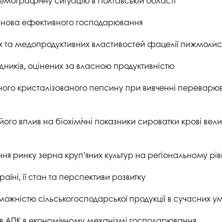
демографічну ситуацію в Полтавській області
 основа ефективного господарювання
их та медопродуктивних властивостей фацелії пижмолис
дників, оцінених за власною продуктивністю
го кристалізованого пепсину при вивченні переварюв
ого вплив на біохімічні показники сироватки крові вели
я ринку зерна круп’яних культур на реґіональному рів
аїні, її стан та перспективи розвитку
ожністю сільськогосподарської продукції в сучасних 
в АПК в економічному механізмі господарювання