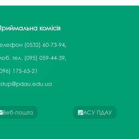
Приймальна комісія
Телефон
(0532) 60-73-94,
об. тел. (095) 059-44-39,
096) 175-63-21
vstup@pdau.edu.ua
Веб-пошта
АСУ ПДАУ