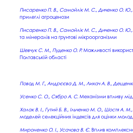
Писаренко П. В., Самойлік М. С., Диченко О. Ю., 
прилеглі агроценози
Писаренко П. В., Самойлік М. С., Диченко О. Ю.,
та мінералів на ґрунтові мікроорганізми
Шевчук С. М., Пуденко О. Р.
Можливості використа
Полтавській області
Повод М. Г., Андрєєва Д. М., Лихач А. В., Дещенко 
Усенко С. О., Сябро А. С.
Механізми впливу міді
Халак В. І., Гутий Б. В., Ільченко М. О., Шостя А. М.
моделей селекційних індексів для оцінки молод
Мироненко О. І., Усачова В. Є.
Вплив комплексно