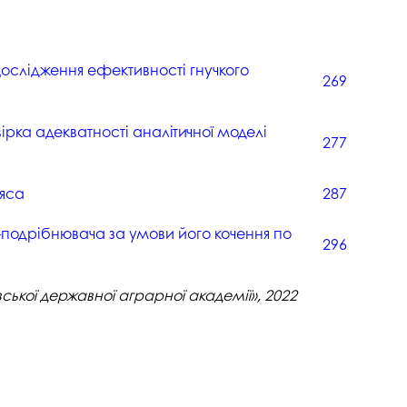
ослідження ефективності гнучкого
269
ка адекватності аналітичної моделі
277
’яса
287
-подрібнювача за умови його кочення по
296
вської державної аграрної академії», 2022