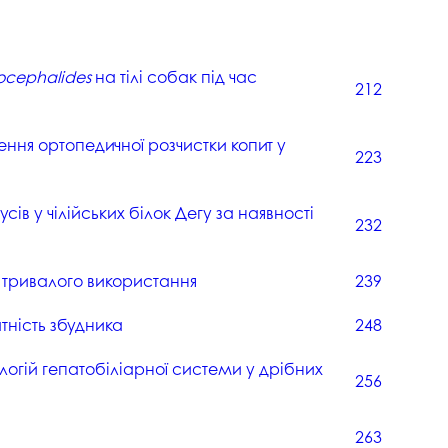
ocephalides
на тілі собак під час
212
ння ортопедичної розчистки копит у
223
усів у чілійських білок Дегу за наявності
232
 тривалого використання
239
тність збудника
248
логій гепатобіліарної системи у дрібних
256
263