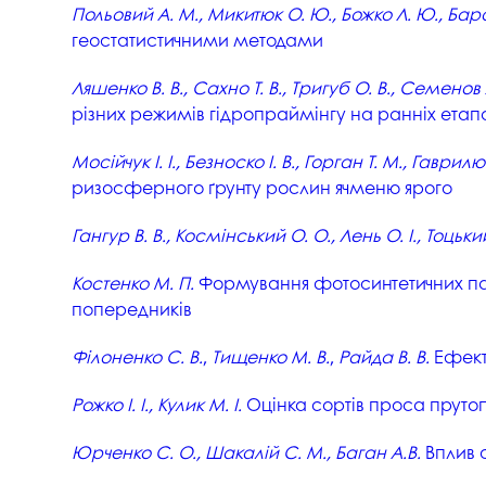
Польовий А. М., Микитюк О. Ю., Божко Л. Ю., Бар
Музеї ПДАУ
Відділ маркетинг
геостатистичними методами
Профспілка
Центр впроваджен
4.0
Ляшенко В. В., Сахно Т. В., Тригуб О. В., Семенов 
Асоціація випускників
різних режимів гідропраймінгу на ранніх етап
Психологічна слу
3D тур по університету
Омбудсмен учасн
Мосійчук І. І., Безноско І. В., Горган Т. М., Гаврил
освітнього проце
Наші контакти
ризосферного ґрунту рослин ячменю ярого
Студентське міст
Публічна інформація
Гангур В. В., Космінський О. О., Лень О. І., Тоцьки
Навчально-науков
Антикорупційна діяльність
Костенко М. П.
Формування фотосинтетичних пара
Дорадча служба
Меморіал пам'яті
попередників
Філоненко С. В.
,
Тищенко М. В.
,
Райда В. В.
Ефекти
Рожко І. І., Кулик М. І.
Оцінка сортів проса пруто
Юрченко С. О., Шакалій С. М., Баган А.В.
Вплив с