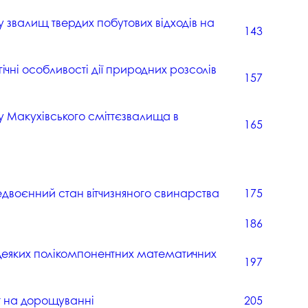
у звалищ твердих побутових відходів на
143
ічні особливості дії природних розсолів
157
у Макухівського сміттєзвалища в
165
двоєнний стан вітчизняного свинарства
175
186
деяких полікомпонентних математичних
197
т на дорощуванні
205