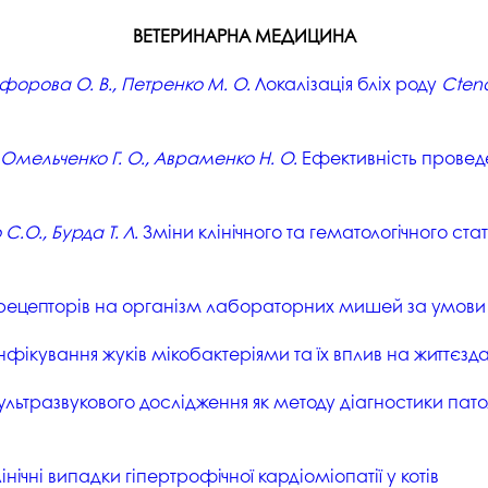
ВЕТЕРИНАРНА МЕДИЦИНА
кіфорова О. В., Петренко М. О.
Локалізація бліх роду
Cten
, Омельченко Г. О., Авраменко Н. О.
Ефективність проведе
С.О., Бурда Т. Л.
Зміни клінічного та гематологічного стат
орецепторів на організм лабораторних мишей за умови
фікування жуків мікобактеріями та їх вплив на життєзда
льтразвукового дослідження як методу діагностики пато
інічні випадки гіпертрофічної кардіоміопатії у котів