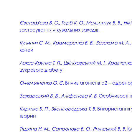
Євстаф’єва В. О., Горб К. О., Мельничук В. В., Ні
застосування лікувальних заходів.
Кулинич С. М., Крамаренко В. В., Зезекало М. А.
коней
Локес-Крупка Т. П., Цвіліховський М. І., Кравченко 
цукрового діабету
Омельяненко О. Є.
Вплив агоністів α2 – адрен
Зажарський В. В., Аліфонова К. В.
Особливості ін
Киричко Б. П., Звенігородська Т. В.
Використання у
тварин
Тішкіна Н. М., Сапронова В. О., Римський В. В.
Кл