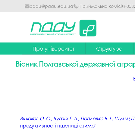
pdau@pdau.edu.ua
(Приймальна комісія)
(053
Про університет
Структура
Ректор
Наглядова рада
Вісник Полтавської державної аграр
Почесні професори
Ректорат
Досягнення
Вчена рада уніве
Сталий розвиток
Факультети та інст
Політики університету
Кафедри
Історія
Коледжі
Вінюков О. О., Чугрій Г. А., Поплевко В. І., Шульц П
продуктивності пшениці озимої
Гімн ПДАУ
Бібліотека