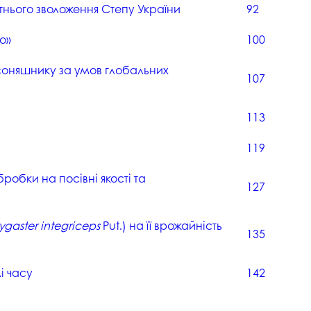
госпдоговірних робіт (послуг)
нього зволоження Степу України
92
о»
100
 соняшнику за умов глобальних
107
113
119
робки на посівні якості та
127
ygaster integriceps
Put.) на її врожайність
135
і часу
142