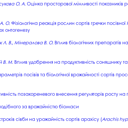
студентського містечка
сукова О. А.
Оцінка просторової мінливості показників р
у
Вступні випробування 2026
Академічна доб
Волонтерський центр "ПУЛЬС"
ня індустрії
E
Неформальна 
А. О.
Фізіологічна реакція рослин сортів гречки посівної
Студентське життя
освіта
ах онтогенезу
жба
Підрозділ з організації виховної
Опитування
та іміджевої діяльності
иків
юк Л. В., Мінералова В. О.
Вплив біологічних препаратів на
су
Академічна моб
Спорт
ечко ПДАУ
Акредитація
й В. М.
Вплив удобрення на продуктивність соняшнику та 
Працевлаштування
і центри
Якість освіти, р
Відділ практики і сприяння
освіти
метрів посівів та біологічної врожайності сортів проса
працевлаштуванню
Відділ монітори
Скринька довіри
якості освіти
вність позакореневого внесення регуляторів росту на п
Острівець Прог
подібного за врожайністю біомаси
троків сівби на урожайність сортів арахісу (
Arachis hy