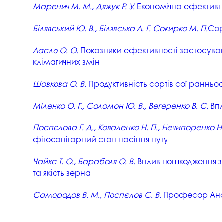
Маренич М. М., Дяжук Р. У.
Економічна ефективні
Білявський Ю. В., Білявська Л. Г. Сокирко М. П.
Сор
Ласло О. О.
Показники ефективності застосуван
кліматичних змін
Шовкова О. В.
Продуктивність сортів сої ранньо
Міленко О. Г., Соломон Ю. В., Вегеренко В. С.
Впл
Поспєлова Г. Д., Коваленко Н. П., Нечипоренко Н.
фітосанітарний стан насіння нуту
Чайка Т. О., Бараболя О. В.
Вплив пошкодження з
та якість зерна
Самородов В. М., Поспєлов С. В.
Професор Анаст