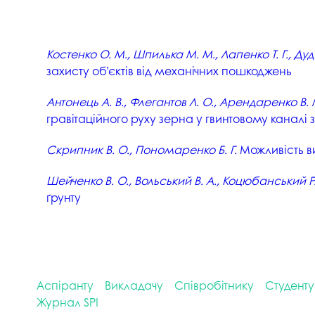
Костенко О. М., Шпилька М. М., Лапенко Т. Г., Дуд
захисту об’єктів від механічних пошкоджень
Антонець А. В., Флегантов Л. О., Арендаренко В. М
гравітаційного руху зерна у гвинтовому каналі
Скрипник В. О., Пономаренко Б. Г.
Можливість в
Шейченко В. О., Вольський В. А., Коцюбанський Р. 
ґрунту
Аспіранту
Викладачу
Співробітнику
Студенту
Журнал SPI