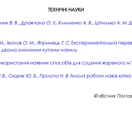
ТЕХНІЧНІ НАУКИ
ник В. В., Дрожчана О. У., Клименко А. В., Шпилька А. М.
Д
., Іванов О. М., Япринець Т. С.
Експериментальна перевір
 з двома змінними кутами нахилу
икористання наявних способів для сушіння жареного м
В., Скоряк Ю. Б., Прілєпо Н. В.
Аналіз роботи ножів котка
© «Вісник Полта