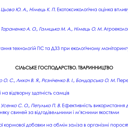
Цьова Ю. А., Німець К. П.
Екотоксикологічна оцінка вплив
 Тараненко А. О., Галицька М. А., Німець О. М.
Агроеколог
ння технологій ГІС та ДЗЗ при екологічному моніторинг
СІЛЬСЬКЕ ГОСПОДАРСТВО. ТВАРИННИЦТВО
О. С., Лихач В. Я., Рєзніченко В. І., Бондарська О. М.
Пере
 на відтворну здатність самців
, Усенко С. О., Петулько П. В.
Ефективність використання 
няку свиней за відгодівельними і м’ясними якостями
ї кормової добавки на обмін заліза в організмі порося