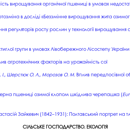
сть вирощування органічної пшениці в умовах недостат
тозміна в досліді «Беззмінне вирощування жита озимог
ня регуляторів росту рослин у технології вирощування
стиглої групи в умовах Лівобережного Лісостепу України
ив агротехнічних факторів на урожайність сої
 І., Шерстюк О. Л., Морозов О. М.
Вплив передпосівної об
ерна пшениці озимої клопом шкідлива черепашка (
Eur
асій Зайкевич (1842–1931): Полтавський портрет на тл
СІЛЬСЬКЕ ГОСПОДАРСТВО. ЕКОЛОГІЯ