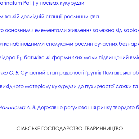
rinatum Pall.) у посівах кукурудзи
мівській дослідній станції рослинництва
го основними елементами живлення залежно від варіан
ми канабіноїдними сполуками рослин сучасних безнарк
мідора F
, батьківські форми яких мали підвищений вміс
1
нко О. В.
Сучасний стан родючості ґрунтів Полтавської об
 вихідного матеріалу кукурудзи до пухирчастої сажки та 
 Малинська Л. В.
Державне регулювання ринку твердого бі
СІЛЬСЬКЕ ГОСПОДАРСТВО. ТВАРИННИЦТВО