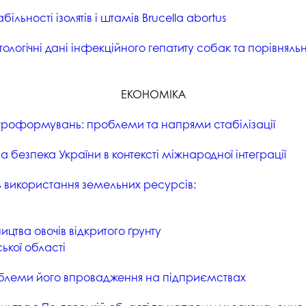
ільності ізолятів і штамів Вrucella abortus
тологічні дані інфекційного гепатиту собак та порівняль
ЕКОНОМІКА
гроформувань: проблеми та напрями стабілізації
безпека України в контексті міжнародної інтеграції
 використання земельних ресурсів:
цтва овочів відкритого ґрунту
ької області
роблеми його впровадження на підприємствах