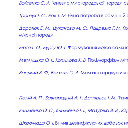
Войтенко С. Л.
Генезис миргородської породи с
Трончук І. С., Рак Т. М.
Річна потреба в обмінній е
Доротюк Е. М., Цуканова М. О., Подрезко Г. М.
Ко
м'ясної породи
Бірта Г. О., Бургу Ю. Г.
Формування м’ясо-сальної 
Метлицька О. І., Копилова К. В.
Поліморфізм мітох
Вацький В. Ф., Величко С. А.
Молочна продуктивніс
Палій А. П., Завгородній А. І., Дегтярьов І. М.
Фізик
Клименко О. С., Клименко І. І., Мазуріка В. В., Ю
Шкромада О. І.
Вплив дезінфікуючих добавок н