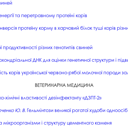
виней
нерґії та перетравному протеїні корів
нверсія протеїну корму в харчовий білок туші корів різни
продуктивності різних генотипів свиней
ондріальної ДНК для оцінки генетичної структури і підв
ть корів української червоно-рябої молочної породи зал
ВЕТЕРИНАРНА МЕДИЦИНА
о-хімічні властивості дезінфектанту «ДЗПТ-2»
рченко Ю. В.
Гельмінтози великої рогатої худоби одноосіб
а мікроорганізми і структуру цементного каменя