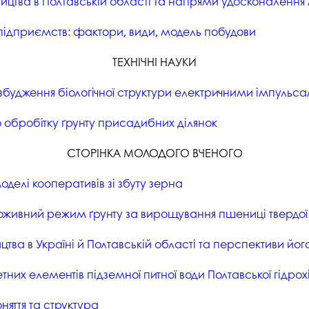
цтва в Полтавській області та напрями удосконалення 
 підприємств: фактори, види, модель побудови
ТЕХНІЧНІ НАУКИ
збудження біологічної структури електричними імпульс
о обробітку ґрунту присадибних ділянок
СТОРІНКА МОЛОДОГО ВЧЕНОГО
делі кооперативів зі збуту зерна
живний режим ґрунту за вирощування пшениці твердої 
цтва в Україні й Полтавській області та перспективи йо
них елементів підземної питної води Полтавської гідрохі
яття та структура