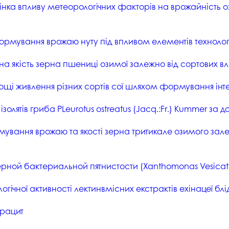
студентського містечка
нка впливу метеорологічних факторів на врожайність оз
у
Вступні випробування 2026
Академічна доб
Волонтерський центр "ПУЛЬС"
ня індустрії
E
Неформальна 
рмування врожаю нуту під впливом елементів технолог
Студентське життя
освіта
жба
а якість зерна пшениці озимої залежно від сортових в
Підрозділ з організації виховної
Опитування
та іміджевої діяльності
иків
су
Академічна моб
ощі живлення різних сортів сої шляхом формування інте
Спорт
ечко ПДАУ
Акредитація
ізолятів гриба PLeurotus ostreatus (Jacq.:Fr.) Kummer з
Працевлаштування
і центри
Якість освіти, р
ування врожаю та якості зерна тритикале озимого зале
Відділ практики і сприяння
освіти
працевлаштуванню
Відділ монітори
Скринька довіри
якості освіти
ерной бактериальной пятнистости (Xanthomonas Vesicat
Острівець Прог
гічної активності лектинвмісних екстрактів ехінацеї блідої
трацит