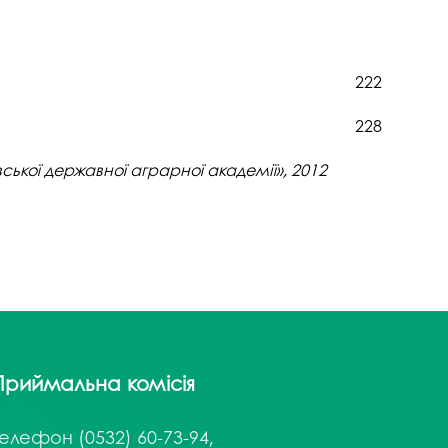
222
228
вської державної аграрної академії», 2012
Приймальна комісія
Телефон
(0532) 60-73-94,