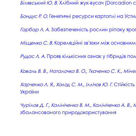
Білявський Ю. В.
Хлібний жук-вусач (Dorcadion ca
Бондус Р. О.
Генетичні ресурси картоплі на Усти
Гарбар Л. А.
Забезпеченість рослин ріпаку яро
Міщенко С. В.
Кореляційні зв’язки між основни
Рудас Л. А.
Прояв кількісних ознак у гібридів по
Коваль В. В., Наталочка В. О., Ткаченко С. К., Міне
Харченко Л. Я., Холод С. М., Іллічов Ю. Г.
Стійкість
України
Чурілов Д. Г., Калініченко В. М., Калініченко А. В.,
збалансованого природокористування