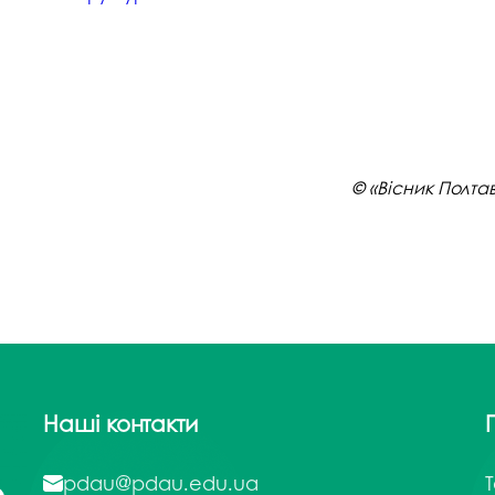
© «Вісник Полта
Наші контакти
pdau@pdau.edu.ua