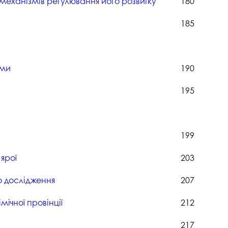
механізмів регулювання його розвитку
180
185
ами
190
195
199
ярої
203
го дослідження
207
мічної провінції
212
217