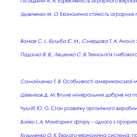
Пісоцький А. А.
Ефективність аграрного виробни
Удовіченко М. О.
Економічна стійкість аграрних
Волков С. І., Бульба Є. М., Смердова Т. А.
Аналіз 
Падалка В. В., Ляшенко С. В.
Технологія глибоког
Самойленко Т. В.
Особливості американської мо
Шевніков Д. М.
Вплив мінеральних добрив на по
Чухліб Ю. О. Стан розвитку органічного виробни
Бойко І. А.
Моніторинг фтору – одного з пріоритет
Кузьменко О. К.
Еколого-економічна система: пон