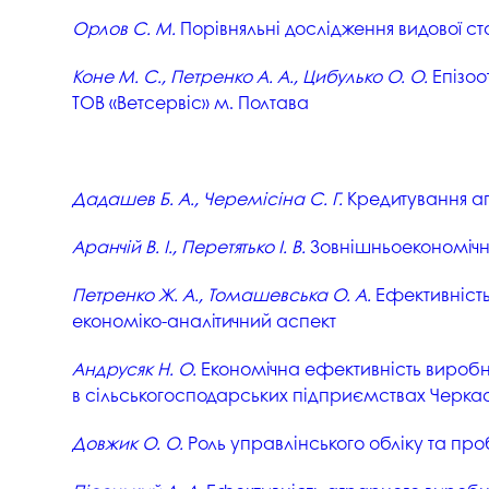
Орлов С. М.
Порівняльні дослідження видової стаб
Коне М. С., Петренко А. А., Цибулько О. О.
Епізоо
ТОВ «Ветсервіс» м. Полтава
Дадашев Б. А., Черемісіна С. Г.
Кредитування а
Аранчій В. І., Перетятько І. В.
Зовнішньоекономічна 
Петренко Ж. А., Томашевська О. А.
Ефективність
економіко-аналітичний аспект
Андрусяк Н. О.
Економічна ефективність виробни
в сільськогосподарських підприємствах Черкас
Довжик О. О.
Роль управлінського обліку та п