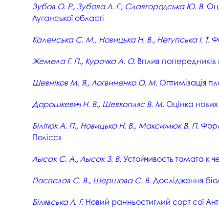
Зубов О. Р., Зубова Л. Г., Славгородська Ю. В.
Оці
Музеї ПДАУ
Відділ маркетинг
Луганської області
Профспілка
Центр впроваджен
4.0
Каленська С. М., Новицька Н. В., Нетупська І. Т.
Фо
Асоціація випускників
Психологічна слу
Жемела Г. П., Курочка А. О.
Вплив попередників н
3D тур по університету
Омбудсмен учасн
освітнього проце
Наші контакти
Шевніков М. Я., Логвиненко О. М.
Оптимізація пл
Студентське міст
Публічна інформація
Дорошкевич Н. В., Шевкопляс В. М.
Оцінка нових 
Навчально-науков
Антикорупційна діяльність
Білітюк А. П., Новицька Н. В., Максимюк В. П.
Форм
Дорадча служба
Полісся
Меморіал пам'яті
Лысак С. А., Лысак З. В.
Устойчивость томата к ч
Поспєлов С. В., Шершова С. В.
Дослідження біоло
Білявська Л. Г.
Новий ранньостиглий сорт сої Ан