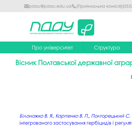
pdau@pdau.edu.ua
(Приймальна комісія)
(053
Про університет
Структура
Ректор
Наглядова рада
Вісник Полтавської державної агра
Почесні професори
Ректорат
Досягнення
Вчена рада уніве
Сталий розвиток
Факультети та інст
Політики університету
Кафедри
Історія
Коледжі
Білоножко В. Я., Карпенко В. П., Полторецький С. П
інтегрованого застосування гербіцидів і регуля
Гімн ПДАУ
Бібліотека