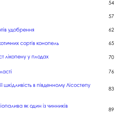
госпдоговірних робіт (послуг)
54
57
тів удобрення
62
отичних сортів конопель
65
т лікопену у плодах
70
ласті
76
її шкідливість в південному Лісостепу
83
опалива як один із чинників
89