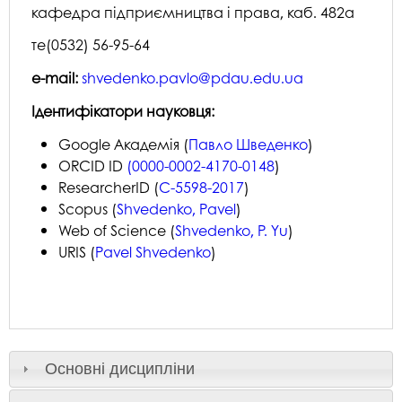
кафедра підприємництва і права, каб. 482а
те(0532) 56-95-64
e-mail:
shvedenko.pavlo@pdau.edu.ua
Ідентифікатори науковця:
Google Академія (
Павло Шведенко
)
ORCID ID
(0000-0002-4170-0148
)
ResearcherID (
C-5598-2017
)
Scopus (
Shvedenko, Pavel
)
Web of Science (
Shvedenko, P. Yu
)
URIS (
Pavel Shvedenko
)
Основні дисципліни