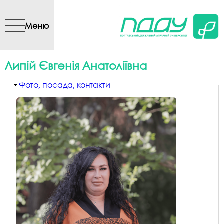
Перейти до основного
вмісту
Меню
Липій Євгенія Анатоліївна
Приховати
Фото, посада, контакти