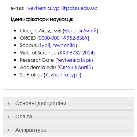
e-mail:
yevheniia.lypii@pdau.edu.ua
Ідентифікатори науковця:
Google Академія (
Євгенія Липій
)
ORCID (
0000-0001-9952-838X
)
Scopus (
Lypii, Yevheniia
)
Web of Science (
КХЗ-6732-2024
)
ResearchGate (
Yevheniia Lypii
)
Academia.edu (
Євгенія Липій
)
SciProfiles (
Yevheniia Lypii
)
Основні дисципліни
Освіта
Аспірантура