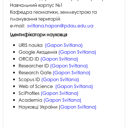
Навчальний корпус №1
Кафедра геоматики, землеустрою та
планування територій
e-mail:
svitlana.hapon@pdau.edu.ua
Ідентифікатори науковця
URIS nauka
(Gapon Svitlana)
Google Академія
(Gapon Svitlana)
ORCID ID
(Gapon Svitlana)
Researcher ID
(Gapon Svitlana)
Research Gate
(Gapon Svitlana)
Scopus ID
(Gapon Svitlana)
Web of Science
(Gapon Svitlana)
SciProfiles
(Gapon Svitlana)
Academia
(Gapon Svitlana)
Науковці України (
Gapon Svitlana)