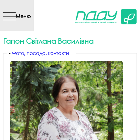
Перейти до основного
вмісту
Меню
Гапон Світлана Василівна
Приховати
Фото, посада, контакти