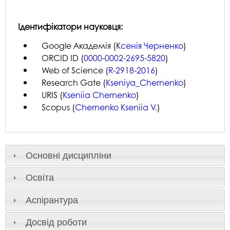
Ідентифікатори науковця:
Google Академія (К
сенія Черненко
)
ORCID ID (
0000-0002-2695-5820
)
Web of Science (
R-2918-2016
)
Research Gate (
Kseniya_Chernenko
)
URIS (
Kseniia Chernenko
)
Scopus (
Chernenko Kseniia V.
)
Основні дисципліни
Освіта
Аспірантура
Досвід роботи