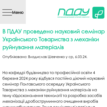
Перейти до основного
вмісту
Меню
В ПДАУ проведено науковий семінар
Українського Товариства з механіки
руйнування матеріалів
Опубліковано:
Владислав Шевченко
у
ср, 6.03.24
.
На кафедрі будівництва та професійної освіти 4
березня 2024 року відбувся постійно діючий науковий
семінар Полтавського осередку Українського
Товариства з механіки руйнування матеріалів на
тему «Удосконалення технології та розробка засобів
механізації дробоструминного очищення виробів
машинобудування». Тема семінару відповідала