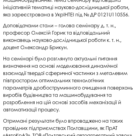
ініціативній тематиці науково-дослідницької роботи,
яка зареєстрована в УкрІНТЕІ під № ДР 0121U110556.
Доповідачами стали – голова семінару д. т. н.,
професор Олексій Горик та відповідальний
виконавець науково-дослідницької роботи к. т. н.,
доцент Олександр Брикун.
На семінарі було розглянуто актуальні питання
визначення на основі моделювання динамічної
взаємодії твердої сферичної частинки з металевим
півпростором оптимальних технологічних
параметрів дробоструминного очищення поверхонь
виробів будівництва та машинобудування та
розроблення на цій основі засобів механізації й
автоматизації процесу.
Отримані результати було впроваджено на таких
провідних підприємствах Полтавщини, як ПрАТ
«АвтоКрАЗ», ТОВ «Полтавський автоагрегатний завод»,