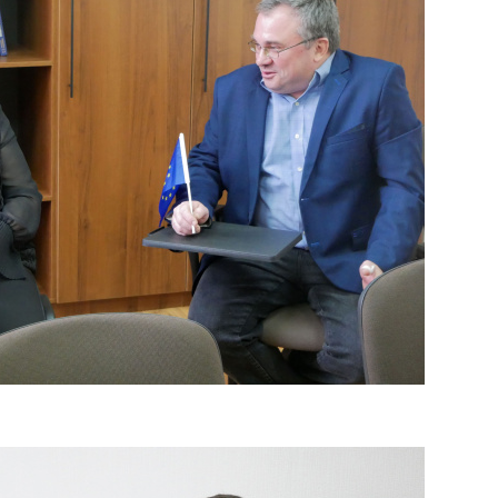
госпдоговірних робіт (послуг)