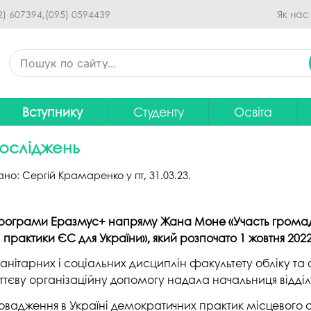
Перейти до основного
2) 607394,
(095) 0594439
Як нас
вмісту
Вступнику
Студенту
Освіта
Приймальна комісія
Дистанційне навчання
Освітні програ
В
досліджень
Про спеціальності
Розклад занять
Вибір навчальн
вано:
Сергій Крамаренко
у
пт, 31.03.23
.
рситету
Фінансова підтримка на
Рейтинг успішності студентів
Проєкти ОП дл
Ц
навчання
итути
Оплата за навчання
Графік освітнь
програми Еразмус+ напряму Жана Моне «Участь громадян
Підготовчі курси
С
практики ЄС для України», який розпочато 1 жовтня 2022
Практика
Положення про о
Зимовий вступ
нітарних і соціальних дисциплін факультету обліку та
Студентський Сенат
Громадське об
єву організаційну допомогу надала начальниця відділу 
Європейська освіта без ЗНО
університету
нормативних до
ровадження в Україні демократичних практик місцевого
Інформація для вступників
Студентська рада
Ліцензовані обс