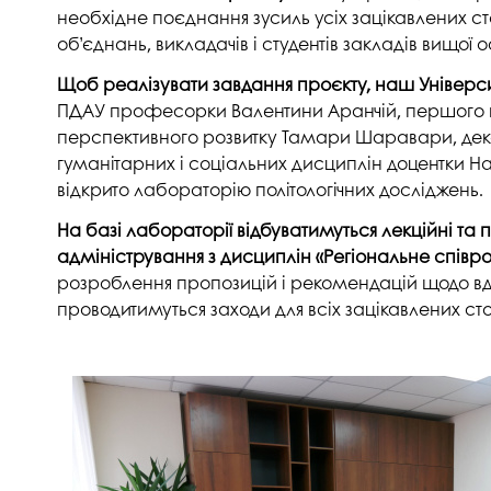
необхідне поєднання зусиль усіх зацікавлених с
Музеї ПДАУ
Відділ маркетинг
об’єднань, викладачів і студентів закладів вищої ос
Профспілка
Центр впроваджен
4.0
Щоб реалізувати завдання проєкту, наш Універс
Асоціація випускників
ПДАУ професорки Валентини Аранчій, першого п
Психологічна слу
перспективного розвитку Тамари Шаравари, дек
3D тур по університету
Омбудсмен учасн
гуманітарних і соціальних дисциплін доцентки Нат
освітнього проце
Наші контакти
відкрито лабораторію політологічних досліджень.
Студентське міст
Публічна інформація
На базі лабораторії відбуватимуться лекційні та п
адміністрування з дисциплін «Регіональне співр
Навчально-науков
Антикорупційна діяльність
розроблення пропозицій і рекомендацій щодо вдо
Дорадча служба
проводитимуться заходи для всіх зацікавлених с
Меморіал пам'яті