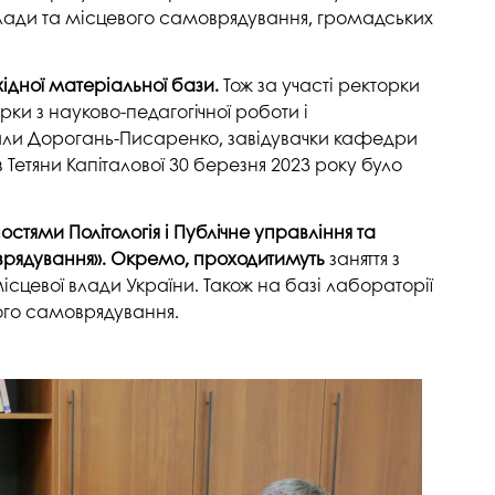
напряму Жан Моне: SuTCom
Аспірантура і докторантура
 влади та місцевого самоврядування, громадських
рочесність
UniClaD: Erasmus+KA2 /
Наукові підрозділи
xpertise Center «MILK LOCAL
(лабораторії, центри)
/ Інформальна
дної матеріальної бази.
Тож за участі ректорки
PRODUCT»
 з науково-педагогічної роботи і
Офіс міжнародного
наукового амбасадора
или Дорогань-Писаренко, завідувачки кафедри
 Тетяни Капіталової 30 березня 2023 року було
Добровільні громадські
ільність
об’єднання з питань науки
остями Політологія і Публічне управління та
Спеціалізована вчена рада
моврядування». Окремо, проходитимуть
заняття з
ада з якості вищої
Наукові праці
сцевої влади України. Також на базі лабораторії
вого самоврядування.
Наукометричні бази
нгу та забезпечення
Фахові журнали
ресильності ПДАУ
Міжнародні проєкти
Науково-технічні заходи
Інформація щодо виконання