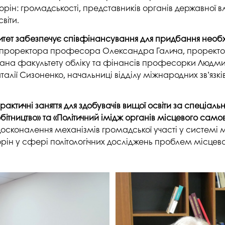
студентського містечка
торін: громадськості, представників органів державної
у
Вступні випробування 2026
Академічна доб
віти.
Волонтерський центр "ПУЛЬС"
ня індустрії
E
Неформальна 
итет забезпечує співфінансування для придбання необхі
Студентське життя
освіта
роректора професора Олександра Галича, проректорки
жба
ана факультету обліку та фінансів професорки Людм
Підрозділ з організації виховної
Опитування
та іміджевої діяльності
иків
алії Сизоненко, начальниці відділу міжнародних зв’язків
су
Академічна моб
Спорт
ечко ПДАУ
Акредитація
рактичні заняття для здобувачів вищої освіти за спеціальн
Працевлаштування
обітництво» та «Політичний імідж органів місцевого са
і центри
Якість освіти, р
сконалення механізмів громадської участі у системі мі
Відділ практики і сприяння
освіти
працевлаштуванню
торін у сфері політологічних досліджень проблем місце
Відділ монітори
Скринька довіри
якості освіти
Острівець Прог