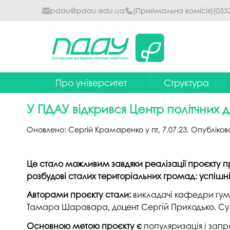
pdau@pdau.edu.ua
(Приймальна комісія)
(053
Про університет
Структура
Ректор
Наглядова рада
У ПДАУ відкрився Центр політчних 
Почесні професори
Ректорат
Оновлено:
Сергій Крамаренко
у
пт, 7.07.23
. Опубліко
Досягнення
Вчена рада уніве
Сталий розвиток
Факультети та інст
Це стало можливим завдяки реалізації проєкту 
розбудові сталих територіальних громад: успішні 
Політики університету
Кафедри
Авторами проєкту стали:
викладачі кафедри гума
Історія
Коледжі
Тамара Шаравара, доцент Сергій Приходько. Сутт
Гімн ПДАУ
Бібліотека
Основною метою проєкту є
популяризація і зап