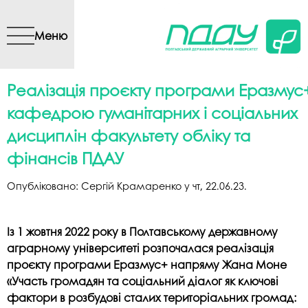
Перейти до основного
вмісту
Меню
Реалізація проєкту програми Еразмус
кафедрою гуманітарних і соціальних
дисциплін факультету обліку та
фінансів ПДАУ
Опубліковано:
Сергій Крамаренко
у
чт, 22.06.23
.
Із 1 жовтня 2022 року в Полтавському державному
аграрному університеті розпочалася реалізація
проєкту програми Еразмус+ напряму Жана Моне
«Участь громадян та соціальний діалог як ключові
фактори в розбудові сталих територіальних громад: