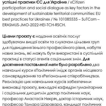
успішні практики ЄС для України»
/ «Citizen
participation and social dialogue as key factors in the
development of sustainable territorial communities: EU
best practices for Ukraine» / № 101085535 – SuTCom –
ERASMUS-JMO-2022-HEI-TCH-RSCH.
Цілями проєкту є
надання освітніх послуг
здобувачам вищої освіти та слухачам цільових груп
для підвищення їхнього професійного рівня, набуття
нових знань, які можуть бути використані в суспільній
практиці в статусі агентів соціальних змін.
Для
досягнення поставленої мети було розроблено
два
навчальні курси «Політичний імідж органів місцевого
самоврядування» та «Регіональне співробітництво».
Реалізацію цих навчальних курсів забезпечили
виконавці проєкту, викладачі кафедри гуманітарних
і соціальних дисциплін доктор політичних наук,
професор Анастасія Некряч, доктор історичних наук,
професор Тамара Шаравара, кандидат політичних