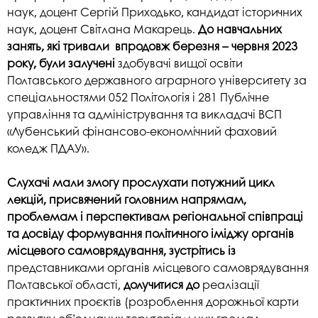
наук, доцент Сергій Приходько, кандидат історичних
наук, доцент Світлана Макарець.
До навчальних
занять, які тривали впродовж березня – червня 2023
року, були залучені
здобувачі вищої освіти
Полтавського державного аграрного університету за
спеціальностями 052 Політологія і 281 Публічне
управління та адміністрування та викладачі ВСП
«Лубенський фінансово-економічний фаховий
коледж ПДАУ».
Слухачі мали змогу прослухати потужний цикл
лекцій, присвячений головним напрямам,
проблемам і перспективам регіональної співпраці
та досвіду формування політичного іміджу органів
місцевого самоврядування, зустрітись із
представниками органів місцевого самоврядування
Полтавської області,
долучитися до
реалізації
практичних проєктів (розроблення дорожньої карти