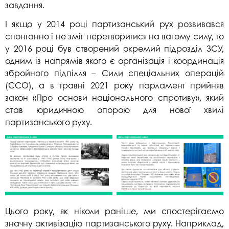
завдання.
І якщо у 2014 році партизанський рух розвивався
спонтанно і не зміг перетворитися на вагому силу, то
у 2016 році був створений окремий підрозділ ЗСУ,
одним із напрямів якого є організація і координація
збройного підпілля – Сили спеціальних операцій
(ССО), а в травні 2021 року парламент прийняв
закон «Про основи національного спротиву», який
став юридичною опорою для нової хвилі
партизанського руху.
Цього року, як ніколи раніше, ми спостерігаємо
значну активізацію партизанського руху. Наприклад,