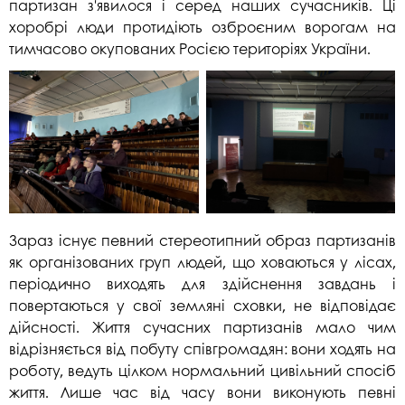
партизан з'явилося і серед наших сучасників. Ці
хоробрі люди протидіють озброєним ворогам на
тимчасово окупованих Росією територіях України.
Зараз існує певний стереотипний образ партизанів
як організованих груп людей, що ховаються у лісах,
періодично виходять для здійснення завдань і
повертаються у свої земляні сховки, не відповідає
дійсності. Життя сучасних партизанів мало чим
відрізняється від побуту співгромадян: вони ходять на
роботу, ведуть цілком нормальний цивільний спосіб
життя. Лише час від часу вони виконують певні