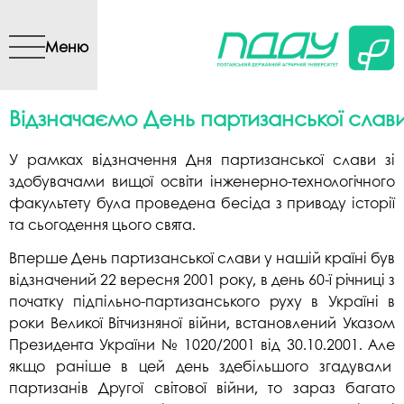
Перейти до основного
вмісту
Меню
Відзначаємо День партизанської слав
У рамках відзначення Дня партизанської слави зі
здобувачами вищої освіти інженерно-технологічного
факультету була проведена бесіда з приводу історії
та сьогодення цього свята.
Вперше День партизанської слави у нашій країні був
відзначений 22 вересня 2001 року, в день 60-ї річниці з
початку підпільно-партизанського руху в Україні в
роки Великої Вітчизняної війни, встановлений Указом
Президента України № 1020/2001 від 30.10.2001. Але
якщо раніше в цей день здебільшого згадували
партизанів Другої світової війни, то зараз багато