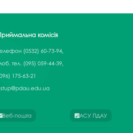
Приймальна комісія
Телефон
(0532) 60-73-94,
об. тел. (095) 059-44-39,
096) 175-63-21
vstup@pdau.edu.ua
Веб-пошта
АСУ ПДАУ