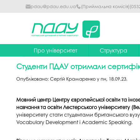
pdau@pdau.edu.ua
(Приймальна комісія)
(053
Про університет
Структура
Ректор
Наглядова рада
Студенти ПДАУ отримали сертифіка
Почесні професори
Ректорат
Опубліковано:
Сергій Крамаренко
у
пн, 18.09.23
.
Досягнення
Вчена рада уніве
Сталий розвиток
Факультети та інст
Мовний центр Центру європейської освіти та іно
навчання та освіти Лестерського університету (В
Політики університету
Кафедри
університету стати студентами британського вуз
Історія
Коледжі
Vocabulary Development і Academic Speaking.
Гімн ПДАУ
Бібліотека