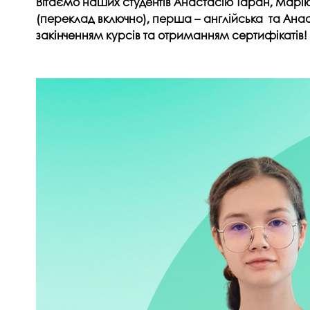
Вітаємо наших студентів Анастасію Таран, Марію
Музеї ПДАУ
Відділ маркетинг
(переклад включно), перша – англійська та Ана
закінченням курсів та отриманням сертифікатів
Профспілка
Центр впроваджен
4.0
Асоціація випускників
Психологічна слу
3D тур по університету
Омбудсмен учасн
освітнього проце
Наші контакти
Студентське міст
Публічна інформація
Навчально-науков
Антикорупційна діяльність
Дорадча служба
Меморіал пам'яті