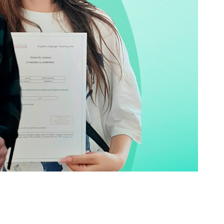
госпдоговірних робіт (послуг)